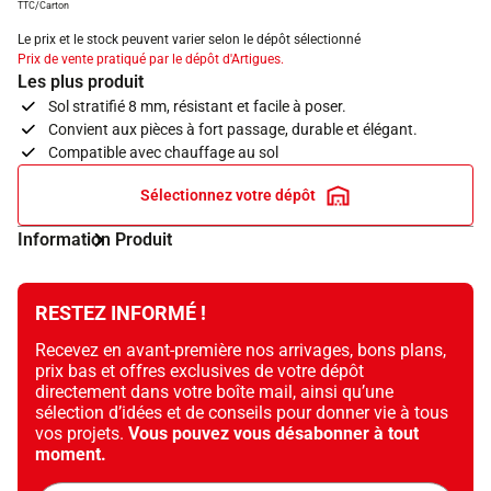
TTC/Carton
Le prix et le stock peuvent varier selon le dépôt sélectionné
Prix de vente pratiqué par le dépôt d'Artigues.
Les plus produit
Sol stratifié 8 mm, résistant et facile à poser.
Convient aux pièces à fort passage, durable et élégant.
Compatible avec chauffage au sol
Sélectionnez votre dépôt
Information Produit
RESTEZ INFORMÉ !
Recevez en avant-première nos arrivages, bons plans,
prix bas et offres exclusives de votre dépôt
directement dans votre boîte mail, ainsi qu’une
sélection d’idées et de conseils pour donner vie à tous
vos projets.
Vous pouvez vous désabonner à tout
moment.