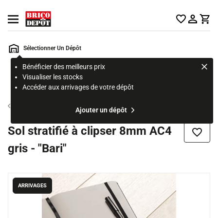
Accueil Brico Dépôt
Ouvrir le menu
Sélectionner Un Dépôt
Bénéficier des meilleurs prix
Rechercher
Visualiser les stocks
un
Accéder aux arrivages de votre dépôt
produit,
ou
Ragréage et préparation du carrelage
Ajouter un dépôt
une
page
Sol stratifié à clipser 8mm AC4
Ajouter
gris - "Bari"
ARRIVAGES