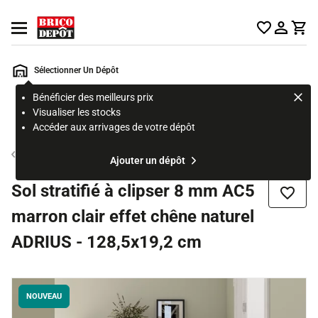
Accueil Brico Dépôt
Ouvrir le menu
Sélectionner Un Dépôt
Bénéficier des meilleurs prix
Rechercher
Visualiser les stocks
un
Accéder aux arrivages de votre dépôt
produit,
ou
Sol stratifié
Ajouter un dépôt
une
page
Sol stratifié à clipser 8 mm AC5
Ajouter
marron clair effet chêne naturel
ADRIUS - 128,5x19,2 cm
NOUVEAU