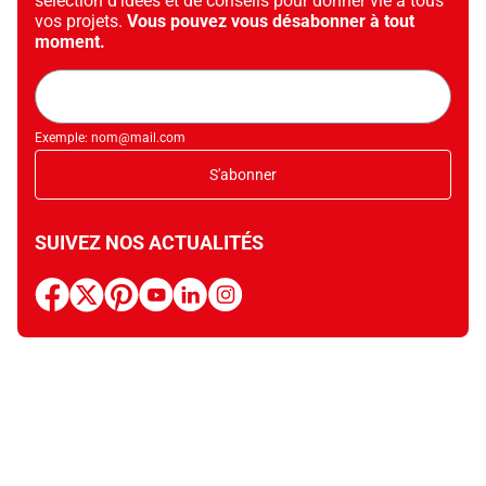
sélection d’idées et de conseils pour donner vie à tous
vos projets.
Vous pouvez vous désabonner à tout
moment.
Adresse
mail
Exemple: nom@mail.com
S'abonner
SUIVEZ NOS ACTUALITÉS
facebook
x
pinterest
youtube
linkedin
instagram