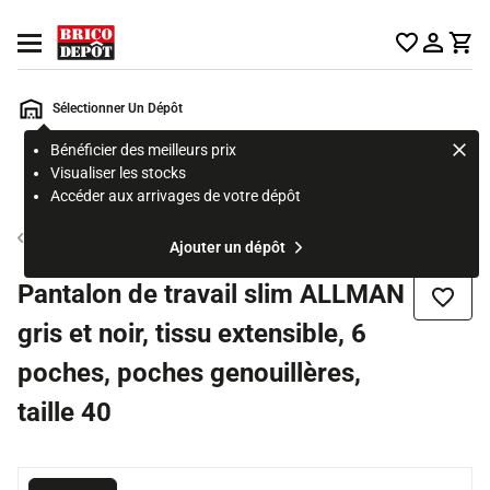
Accueil Brico Dépôt
Ouvrir le menu
Sélectionner Un Dépôt
Bénéficier des meilleurs prix
Rechercher
Visualiser les stocks
un
Accéder aux arrivages de votre dépôt
produit,
ou
Vêtement de travail
Ajouter un dépôt
une
page
Pantalon de travail slim ALLMAN
Ajouter
gris et noir, tissu extensible, 6
poches, poches genouillères,
taille 40