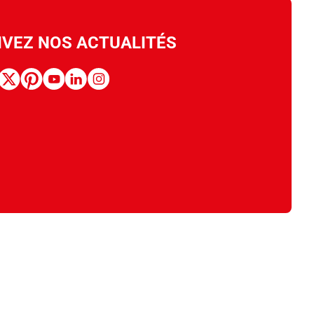
IVEZ NOS ACTUALITÉS
book
x
pinterest
youtube
linkedin
instagram