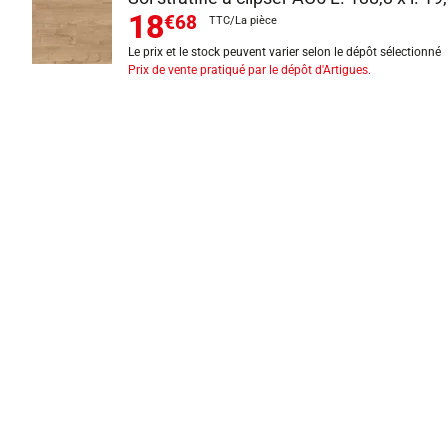
18
€68
TTC/La pièce
Le prix et le stock peuvent varier selon le dépôt sélectionné
Prix de vente pratiqué par le dépôt d'Artigues.
INFORMATIONS LÉGALES
Mentions légales
CGV
Exercer mon droit de rétractation
CGU carte client
Conditions des offres
Politique de protection des données
Politique cookies
Gérer mes préférences de cookies
Newsletter : se désinscrire
Formulaire d'exercice de droits
Indice de réparabilité
Déclarations de performance