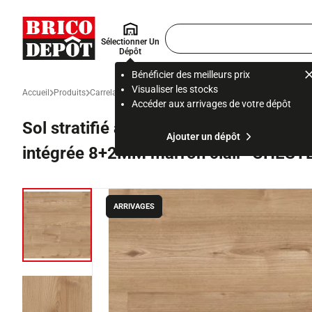
Accueil Brico Dépôt
Rechercher
Sélectionner Un
un
Dépôt
produit,
ou
Bénéficier des meilleurs prix
une
Visualiser les stocks
Accueil
Produits
Carrelage, stratifié et parquet
Stratifié, parquet et sol vinyl
page
Accéder aux arrivages de votre dépôt
Sol stratifié à clipser AC5 L. 138,3 x 
Ajouter un dépôt
intégrée 8+2MM marron clair "CHEST
ARRIVAGES