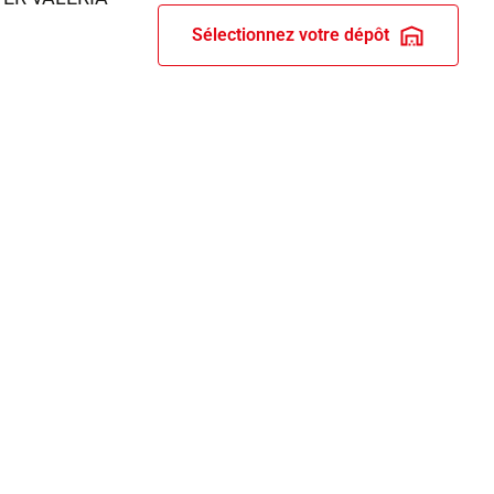
Sélectionnez votre dépôt
RIX ET RECOMPENSES
ERVICES BRICO DEPÔT
s dépôts
rte client