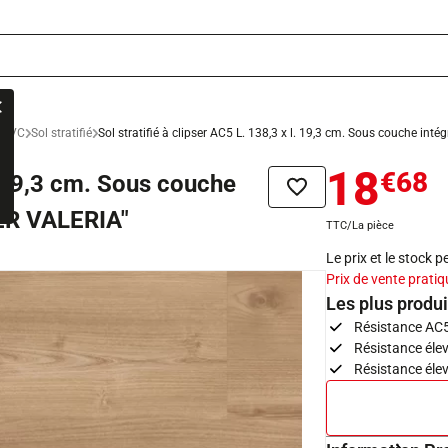
e PVC
Sol stratifié
Sol stratifié à clipser AC5 L. 138,3 x l. 19,3 cm. Sous couche i
18
€68
l. 19,3 cm. Sous couche
Ajouter à la liste de sou
ER VALERIA"
TTC/La pièce
Le prix et le stock 
Prix de vente pratiq
Les plus produi
Résistance AC5
Résistance élev
Résistance élev