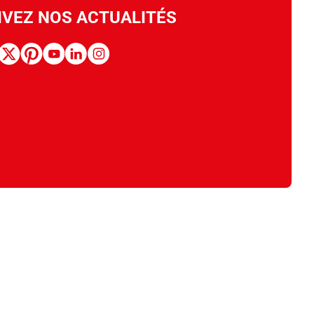
IVEZ NOS ACTUALITÉS
book
x
pinterest
youtube
linkedin
instagram