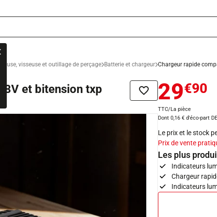
rceuse, visseuse et outillage de perçage
Batterie et chargeur
Chargeur rapide compat
29
€90
18V et bitension txp
Ajouter à la liste de sou
TTC/La pièce
Dont 0,16 € d'éco-part D
Le prix et le stock 
Prix de vente pratiq
Les plus produi
Indicateurs lu
Chargeur rapid
Indicateurs lu