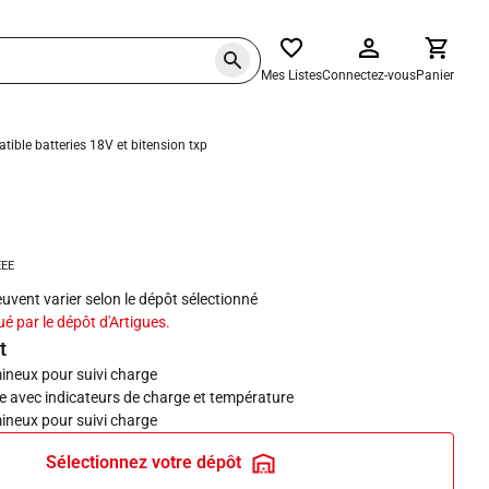
Mes Listes
Connectez-vous
Panier
ible batteries 18V et bitension txp
haits
EEE
peuvent varier selon le dépôt sélectionné
ué par le dépôt d'Artigues.
t
mineux pour suivi charge
e avec indicateurs de charge et température
mineux pour suivi charge
Sélectionnez votre dépôt