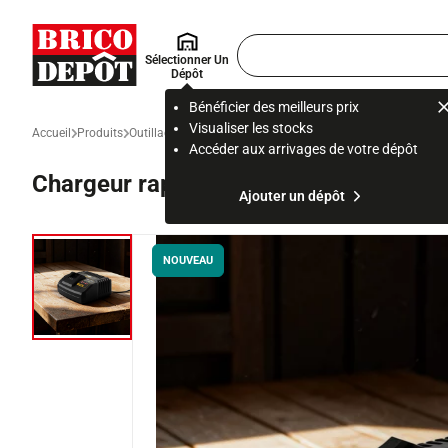
Accueil Brico Dépôt
Rechercher
Sélectionner Un
un
Dépôt
produit,
ou
Bénéficier des meilleurs prix
une
Visualiser les stocks
Accueil
Produits
Outillage
Outillage électroportatif, à main et accessoire
Pe
page
Accéder aux arrivages de votre dépôt
Chargeur rapide compatible batteries 
Ajouter un dépôt
NOUVEAU