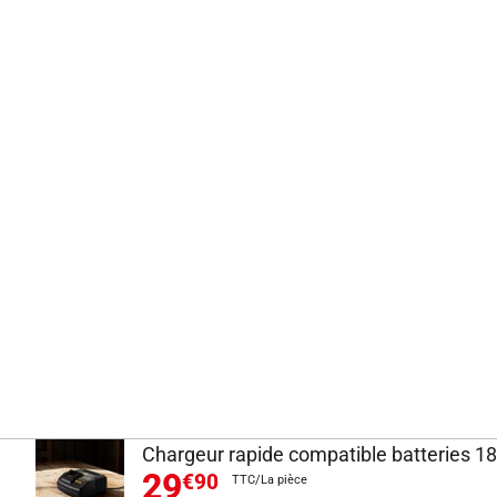
Chargeur rapide compatible batteries 18
29
€90
TTC/La pièce