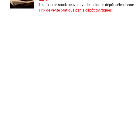
Le prix et le stock peuvent varier selon le dépôt sélectionné
Prix de vente pratiqué par le dépôt d'Artigues.
INFORMATIONS LÉGALES
Mentions légales
CGV
Exercer mon droit de rétractation
CGU carte client
Conditions des offres
Politique de protection des données
Politique cookies
Gérer mes préférences de cookies
Newsletter : se désinscrire
Formulaire d'exercice de droits
Indice de réparabilité
Déclarations de performance
Fiches de données de sécurité
Fiches qualité et caractéristiques environnementales