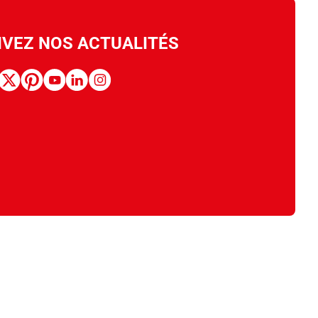
IVEZ NOS ACTUALITÉS
book
x
pinterest
youtube
linkedin
instagram