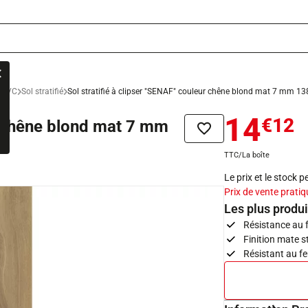
e PVC
Sol stratifié
Sol stratifié à clipser "SENAF" couleur chêne blond mat 7 mm 1
14
€12
ur chêne blond mat 7 mm
Ajouter à la liste de sou
TTC/La boîte
Le prix et le stock 
Prix de vente pratiq
Les plus produi
Résistance au f
Finition mate 
Résistant au fe