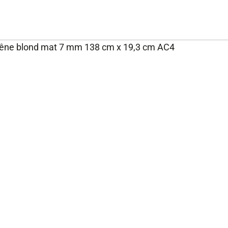
 chêne blond mat 7 mm 138 cm x 19,3 cm AC4
NOS ENGAGEMENTS ET
P
EXPERTISE
Rejoignez-nous
Nos engagements
Fondation Brico Dépôt
Rapport RSE Brico Dépôt
Plan de vigilance
Rappel produits