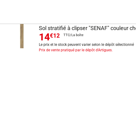
Sol stratifié à clipser "SENAF" couleur
14
€12
TTC/La boîte
Le prix et le stock peuvent varier selon le dépôt sélectionné
Prix de vente pratiqué par le dépôt d'Artigues.
INFORMATIONS LÉGALES
Mentions légales
CGV
Exercer mon droit de rétractation
CGU carte client
Conditions des offres
Politique de protection des données
Politique cookies
Gérer mes préférences de cookies