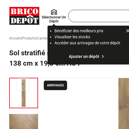
Accueil Brico Dépôt
Rechercher
Sélectionner Un
un
Dépôt
produit,
ou
Bénéficier des meilleurs prix
une
Visualiser les stocks
Accueil
Produits
Carrelage, stratifié et parquet
Stratifié, parquet et sol vinyl
page
Accéder aux arrivages de votre dépôt
Sol stratifié à clipser "SENAF" coule
Ajouter un dépôt
138 cm x 19,3 cm AC4
ARRIVAGES
Diapositive précédente