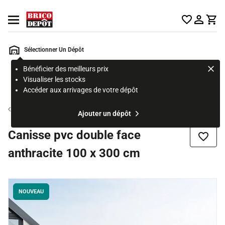
Accueil Brico Dépôt
Ouvrir le menu
Sélectionner Un Dépôt
Bénéficier des meilleurs prix
Rechercher
Visualiser les stocks
un
Accéder aux arrivages de votre dépôt
produit,
ou
Brise vue jardin
Ajouter un dépôt
une
page
Canisse pvc double face
Ajouter
anthracite 100 x 300 cm
NOUVEAU