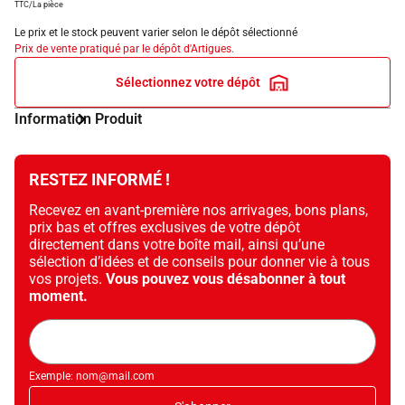
TTC/La pièce
Le prix et le stock peuvent varier selon le dépôt sélectionné
Prix de vente pratiqué par le dépôt d'Artigues.
Sélectionnez votre dépôt
Information Produit
RESTEZ INFORMÉ !
Recevez en avant-première nos arrivages, bons plans,
prix bas et offres exclusives de votre dépôt
directement dans votre boîte mail, ainsi qu’une
sélection d’idées et de conseils pour donner vie à tous
vos projets.
Vous pouvez vous désabonner à tout
moment.
Adresse
mail
Exemple: nom@mail.com