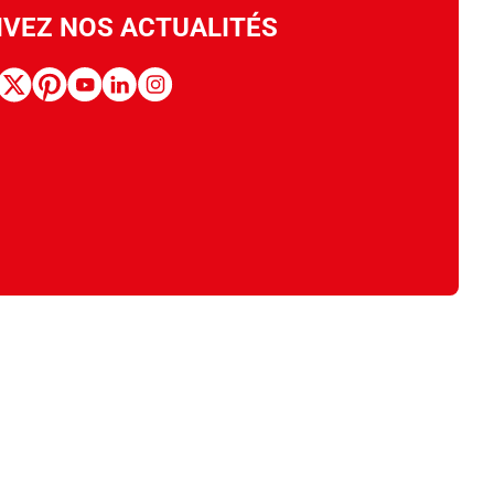
IVEZ NOS ACTUALITÉS
book
x
pinterest
youtube
linkedin
instagram