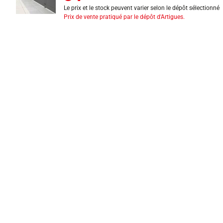
Le prix et le stock peuvent varier selon le dépôt sélectionné
Prix de vente pratiqué par le dépôt d'Artigues.
INFORMATIONS LÉGALES
Mentions légales
CGV
Exercer mon droit de rétractation
CGU carte client
Conditions des offres
Politique de protection des données
Politique cookies
Gérer mes préférences de cookies
Newsletter : se désinscrire
Formulaire d'exercice de droits
Indice de réparabilité
Déclarations de performance
Fiches de données de sécurité
Fiches qualité et caractéristiques environnementales