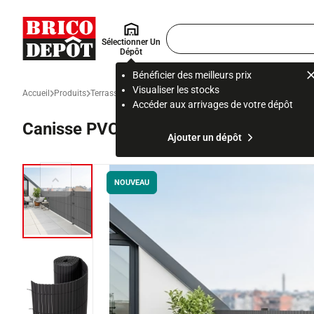
Accueil Brico Dépôt
Rechercher
Sélectionner Un
un
Dépôt
produit,
ou
Bénéficier des meilleurs prix
une
Visualiser les stocks
Accueil
Produits
Terrasse et jardin
Aménager le jardin
Portail, portillon et c
page
Accéder aux arrivages de votre dépôt
Canisse PVC double face 150 cm x 300
Ajouter un dépôt
NOUVEAU
Diapositive précédente