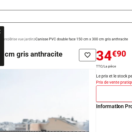
lôture
Brise vue jardin
Canisse PVC double face 150 cm x 300 cm gris anthracite
34
€90
 cm gris anthracite
Ajouter à la liste de sou
TTC/La pièce
Le prix et le stock 
Prix de vente pratiq
Information Pr