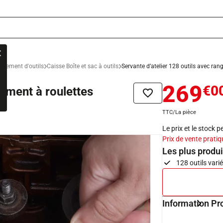
ngement d'outils
Caisse Boîte et sac à outils
Servante d’atelier 128 outils avec rang
269
€0
gement à roulettes
Ajouter à la liste de sou
TTC/La pièce
Le prix et le stock 
Prix de vente pratiq
Les plus produi
128 outils vari
Information Pr