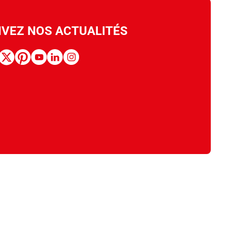
IVEZ NOS ACTUALITÉS
book
x
pinterest
youtube
linkedin
instagram