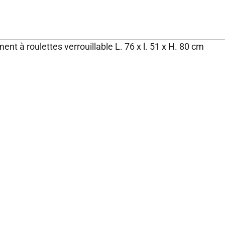
ent à roulettes verrouillable L. 76 x l. 51 x H. 80 cm
NOS ENGAGEMENTS ET
P
EXPERTISE
Rejoignez-nous
Nos engagements
Fondation Brico Dépôt
Rapport RSE Brico Dépôt
Plan de vigilance
Rappel produits