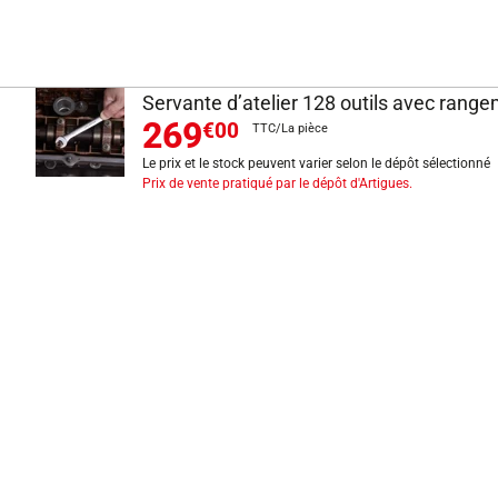
Servante d’atelier 128 outils avec rangem
269
€00
TTC/La pièce
Le prix et le stock peuvent varier selon le dépôt sélectionné
Prix de vente pratiqué par le dépôt d'Artigues.
INFORMATIONS LÉGALES
Mentions légales
CGV
Exercer mon droit de rétractation
CGU carte client
Conditions des offres
Politique de protection des données
Politique cookies
Gérer mes préférences de cookies