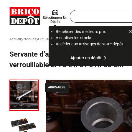
Accueil Brico Dépôt
Rechercher
Sélectionner Un
un
Dépôt
produit,
ou
Bénéficier des meilleurs prix
une
Visualiser les stocks
Accueil
Produits
Outillage
Outillage électroportatif, à main et accessoire
Ra
page
Accéder aux arrivages de votre dépôt
Servante d’atelier 128 outils avec ran
Ajouter un dépôt
verrouillable L. 76 x l. 51 x H. 80 cm
ARRIVAGES
Diapositive précédente