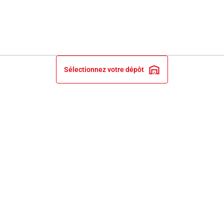
Sélectionnez votre dépôt
INFORMATIONS LÉGALES
NOS ENGAGEMENTS ET EXPERTISE