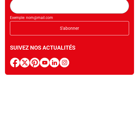
Adresse
mail
Exemple: nom@mail.com
S'abonner
SUIVEZ NOS ACTUALITÉS
facebook
x
pinterest
youtube
linkedin
instagram