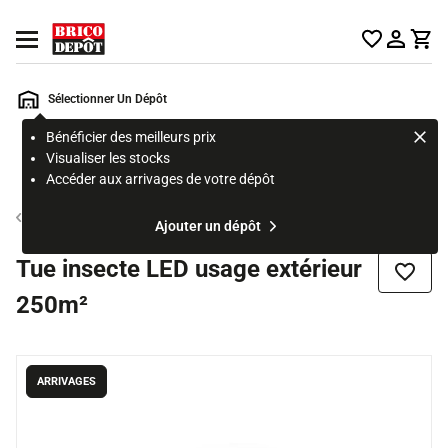
Accueil Brico Dépôt
Ouvrir le menu
Sélectionner Un Dépôt
Bénéficier des meilleurs prix
Rechercher
Visualiser les stocks
un
Accéder aux arrivages de votre dépôt
produit,
ou
Produit d'entretien
Ajouter un dépôt
une
page
Tue insecte LED usage extérieur
Ajouter
250m²
ARRIVAGES