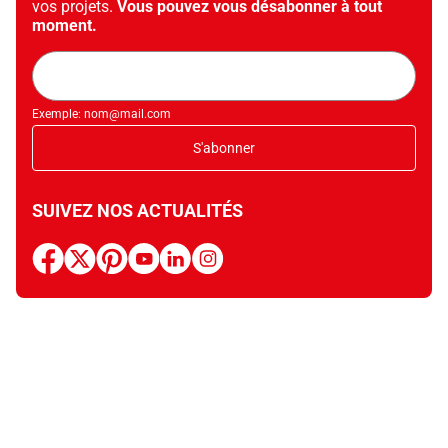
vos projets.
Vous pouvez vous désabonner à tout
moment.
Adresse
mail
Exemple: nom@mail.com
S'abonner
SUIVEZ NOS ACTUALITÉS
facebook
x
pinterest
youtube
linkedin
instagram