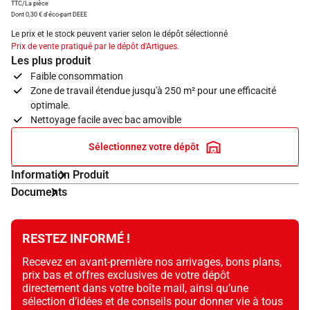
TTC/La pièce
Dont 0,30 € d'éco-part DEEE
Le prix et le stock peuvent varier selon le dépôt sélectionné
Prix de vente pratiqué par le dépôt d'Artigues.
Les plus produit
Faible consommation
Zone de travail étendue jusqu'à 250 m² pour une efficacité
optimale.
Nettoyage facile avec bac amovible
Sélectionnez votre dépôt
Information Produit
Documents
RESTEZ INFORMÉ !
Recevez en avant-première nos arrivages, bons plans,
prix bas et offres exclusives de votre dépôt
directement dans votre boîte mail, ainsi qu’une
sélection d’idées et de conseils pour donner vie à tous