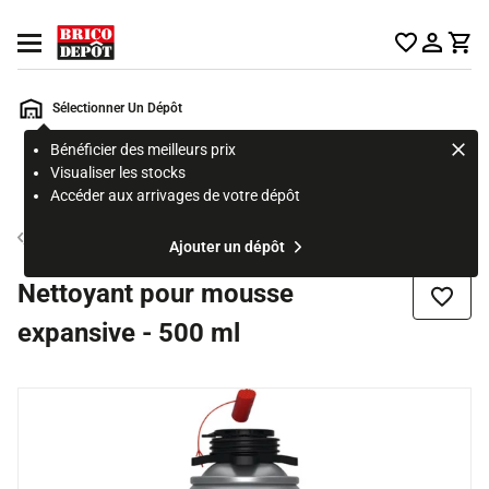
Accueil Brico Dépôt
Ouvrir le menu
Sélectionner Un Dépôt
Bénéficier des meilleurs prix
Rechercher
Visualiser les stocks
un
Accéder aux arrivages de votre dépôt
produit,
ou
joint fenêtre
Ajouter un dépôt
une
page
Nettoyant pour mousse
Ajouter
expansive - 500 ml