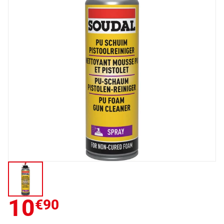
10
€90