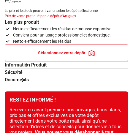
TTC/La pièce
Le prix et le stock peuvent varier selon le dépôt sélectionné
Prix de vente pratiqué par le dépôt d'Artigues.
Les plus produit
Nettoie efficacement les résidus de mousse expansive.
Convient pour un usage professionnel et domestique.
Nettoie efficacement les résidus
Sélectionnez votre dépôt
Information Produit
Sécurité
Documents
RESTEZ INFORMÉ !
Recevez en avant-première nos arrivages, bons plans,
prix bas et offres exclusives de votre dépôt
directement dans votre boîte mail, ainsi qu’une
sélection d’idées et de conseils pour donner vie à tous
vos projets.
Vous pouvez vous désabonner à tout