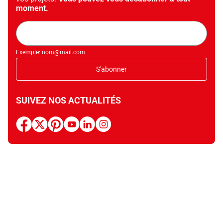
moment.
Adresse
mail
Exemple: nom@mail.com
S'abonner
SUIVEZ NOS ACTUALITÉS
facebook
x
pinterest
youtube
linkedin
instagram