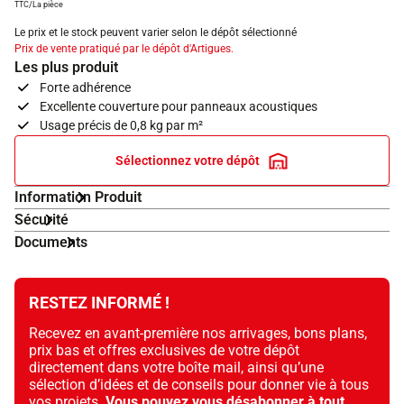
TTC/La pièce
Le prix et le stock peuvent varier selon le dépôt sélectionné
Prix de vente pratiqué par le dépôt d'Artigues.
Les plus produit
Forte adhérence
Excellente couverture pour panneaux acoustiques
Usage précis de 0,8 kg par m²
Sélectionnez votre dépôt
Information Produit
Sécurité
Documents
RESTEZ INFORMÉ !
Recevez en avant-première nos arrivages, bons plans,
prix bas et offres exclusives de votre dépôt
directement dans votre boîte mail, ainsi qu’une
sélection d’idées et de conseils pour donner vie à tous
vos projets.
Vous pouvez vous désabonner à tout