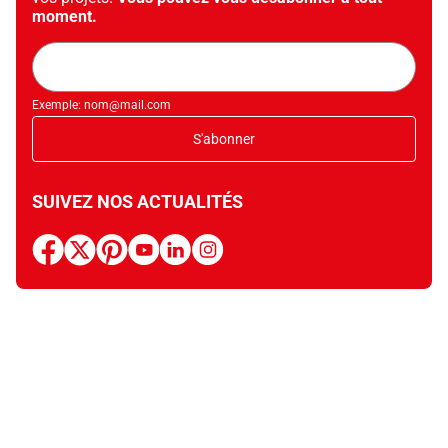
moment.
Adresse
mail
Exemple: nom@mail.com
S'abonner
SUIVEZ NOS ACTUALITÉS
facebook
x
pinterest
youtube
linkedin
instagram