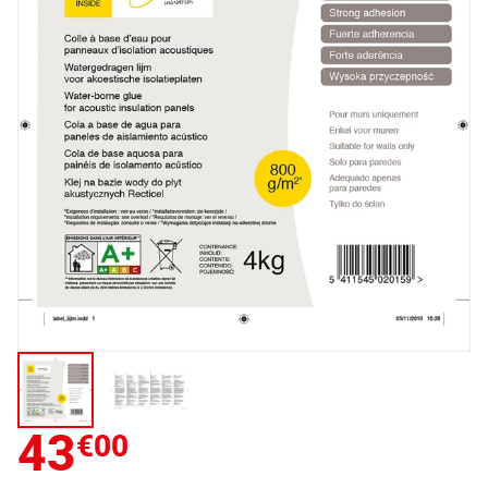
43
€00