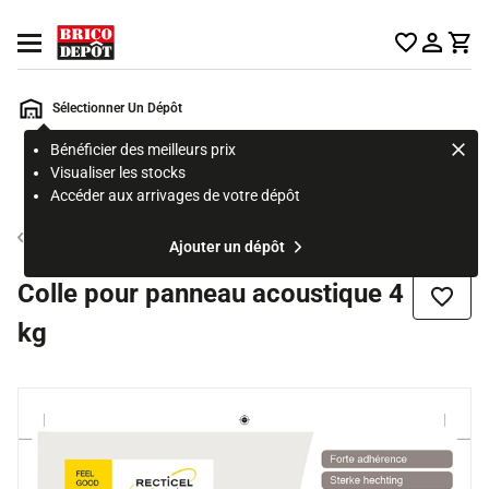
Accueil Brico Dépôt
Ouvrir le menu
Sélectionner Un Dépôt
Bénéficier des meilleurs prix
Rechercher
Visualiser les stocks
un
Accéder aux arrivages de votre dépôt
produit,
ou
Isolant phonique
Ajouter un dépôt
une
page
Colle pour panneau acoustique 4
Ajouter
kg