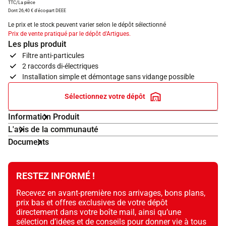
TTC/La pièce
Dont 26,40 € d'éco-part DEEE
Le prix et le stock peuvent varier selon le dépôt sélectionné
Prix de vente pratiqué par le dépôt d'Artigues.
Les plus produit
Filtre anti-particules
2 raccords di-électriques
Installation simple et démontage sans vidange possible
Sélectionnez votre dépôt
Information Produit
L'avis de la communauté
Documents
RESTEZ INFORMÉ !
Recevez en avant-première nos arrivages, bons plans,
prix bas et offres exclusives de votre dépôt
directement dans votre boîte mail, ainsi qu’une
sélection d’idées et de conseils pour donner vie à tous