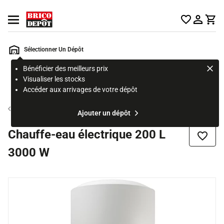
Accueil Brico Dépôt
Ouvrir le menu
Sélectionner Un Dépôt
Bénéficier des meilleurs prix
Rechercher
Visualiser les stocks
un
Accéder aux arrivages de votre dépôt
produit,
ou
Chauffe-eau électrique
Ajouter un dépôt
une
page
Chauffe-eau électrique 200 L
Ajouter
3000 W