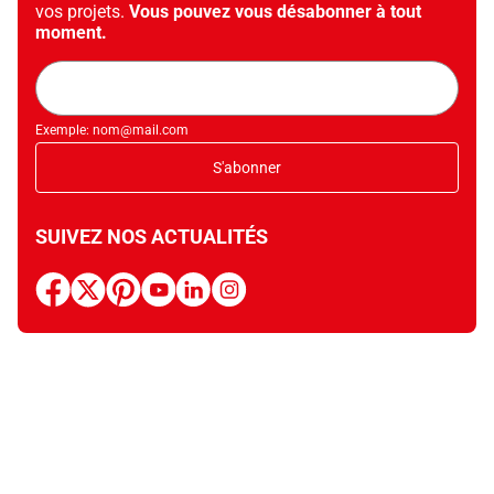
vos projets.
Vous pouvez vous désabonner à tout
moment.
Adresse
mail
Exemple: nom@mail.com
S'abonner
SUIVEZ NOS ACTUALITÉS
facebook
x
pinterest
youtube
linkedin
instagram