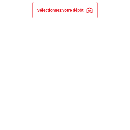
Sélectionnez votre dépôt
INFORMATIONS LÉGALES
NOS ENGAGEMENTS ET EXPERTISE
PRIX ET RECOMPENSES
SERVICES BRICO DEPÔT