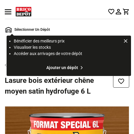
Accueil Brico Dépôt
Ouvrir le menu
Sélectionner Un Dépôt
Bénéficier des meilleurs prix
Rechercher
Visualiser les stocks
un
Accéder aux arrivages de votre dépôt
produit,
ou
Peinture extérieure et lasure
Ajouter un dépôt
une
page
Lasure bois extérieur chêne
Ajouter
moyen satin hydrofuge 6 L