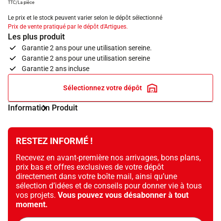
TTC/La pièce
Le prix et le stock peuvent varier selon le dépôt sélectionné
Prix de vente pratiqué par le dépôt d'Artigues.
Les plus produit
Garantie 2 ans pour une utilisation sereine.
Garantie 2 ans pour une utilisation sereine
Garantie 2 ans incluse
Sélectionnez votre dépôt
Information Produit
RESTEZ INFORMÉ !
Recevez en avant-première nos arrivages, bons plans,
prix bas et offres exclusives de votre dépôt
directement dans votre boîte mail, ainsi qu’une
sélection d’idées et de conseils pour donner vie à tous
vos projets.
Vous pouvez vous désabonner à tout
moment.