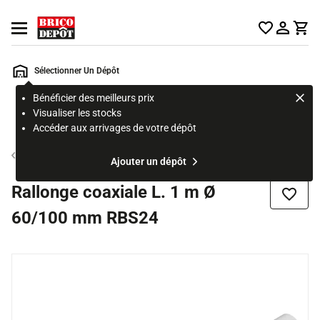
Accueil Brico Dépôt
Ouvrir le menu
Sélectionner Un Dépôt
Bénéficier des meilleurs prix
Rechercher
Visualiser les stocks
un
Accéder aux arrivages de votre dépôt
produit,
ou
Raccord et tuyau de gaz
Ajouter un dépôt
une
page
Rallonge coaxiale L. 1 m Ø
Ajouter
60/100 mm RBS24