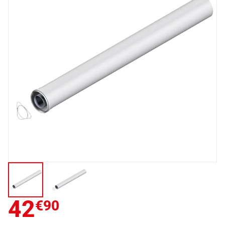
42
€90