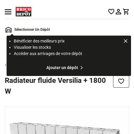
Accueil Brico Dépôt
Ouvrir le menu
Sélectionner Un Dépôt
Bénéficier des meilleurs prix
Rechercher
Visualiser les stocks
un
Accéder aux arrivages de votre dépôt
produit,
ou
Radiateur électrique à inertie fluide
Ajouter un dépôt
une
page
Radiateur fluide Versilia + 1800
Ajouter
W