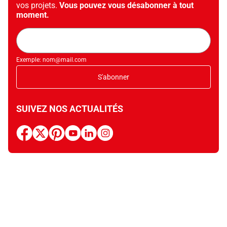
vos projets.
Vous pouvez vous désabonner à tout
moment.
Adresse
mail
Exemple: nom@mail.com
S'abonner
SUIVEZ NOS ACTUALITÉS
facebook
x
pinterest
youtube
linkedin
instagram