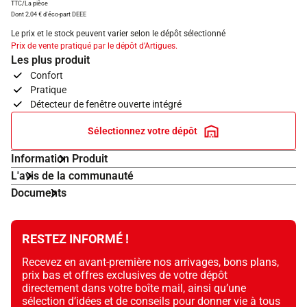
TTC/La pièce
Dont 2,04 € d'éco-part DEEE
Le prix et le stock peuvent varier selon le dépôt sélectionné
Prix de vente pratiqué par le dépôt d'Artigues.
Les plus produit
Confort
Pratique
Détecteur de fenêtre ouverte intégré
Sélectionnez votre dépôt
Information Produit
L'avis de la communauté
Documents
RESTEZ INFORMÉ !
Recevez en avant-première nos arrivages, bons plans,
prix bas et offres exclusives de votre dépôt
directement dans votre boîte mail, ainsi qu’une
sélection d’idées et de conseils pour donner vie à tous