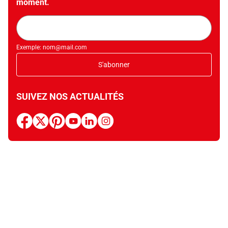
moment.
Adresse
mail
Exemple: nom@mail.com
S'abonner
SUIVEZ NOS ACTUALITÉS
facebook
x
pinterest
youtube
linkedin
instagram