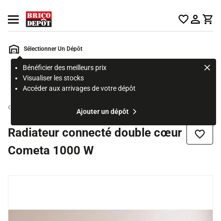
Accueil Brico Dépôt
Ouvrir le menu
Sélectionner Un Dépôt
Bénéficier des meilleurs prix
Rechercher
Visualiser les stocks
un
Accéder aux arrivages de votre dépôt
produit,
ou
Radiateur électrique connecté
Ajouter un dépôt
une
page
Radiateur connecté double cœur
Ajouter
Cometa 1000 W