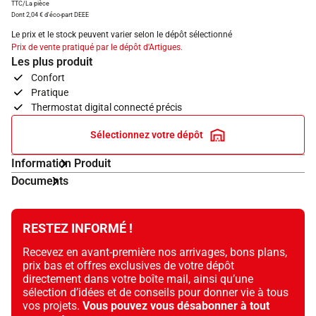
TTC/La pièce
Dont 2,04 € d'éco-part DEEE
Le prix et le stock peuvent varier selon le dépôt sélectionné
Prix de vente pratiqué par le dépôt d'Artigues.
Les plus produit
Confort
Pratique
Thermostat digital connecté précis
Sélectionnez votre dépôt
Information Produit
Documents
RESTEZ INFORMÉ !
Recevez en avant-première nos arrivages, bons plans,
prix bas et offres exclusives de votre dépôt
directement dans votre boîte mail, ainsi qu’une
sélection d’idées et de conseils pour donner vie à tous
vos projets.
Vous pouvez vous désabonner à tout