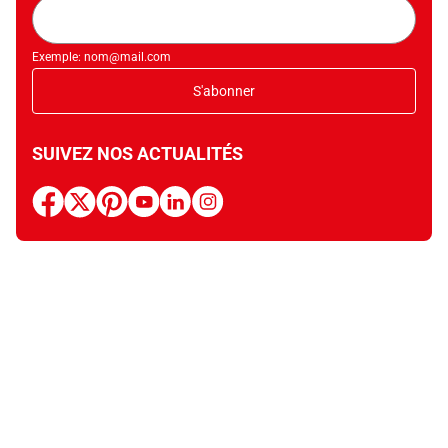
Adresse
mail
Exemple: nom@mail.com
S'abonner
SUIVEZ NOS ACTUALITÉS
facebook
x
pinterest
youtube
linkedin
instagram