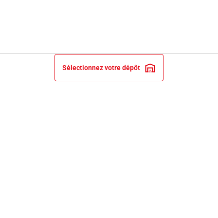
Sélectionnez votre dépôt
INFORMATIONS LÉGALES
NOS ENGAGEMENTS ET EXPERTISE