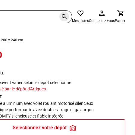
Mes Listes
Connectez-vous
Panier
e 200 x 240 cm
0
haits
EEE
peuvent varier selon le dépôt sélectionné
ué par le dépôt d'Artigues.
t
e aluminium avec volet roulant motorisé silencieux
mique performante avec double vitrage et gaz argon
MFY silencieuse et fiable intégrée
Sélectionnez votre dépôt