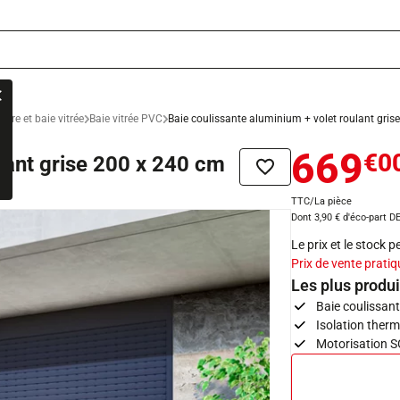
être et baie vitrée
Baie vitrée PVC
Baie coulissante aluminium + volet roulant gris
669
€0
ulant grise 200 x 240 cm
Ajouter à la liste de sou
TTC/La pièce
Dont 3,90 € d'éco-part D
Le prix et le stock 
Prix de vente pratiq
Les plus produi
Baie coulissant
Isolation ther
Motorisation SO