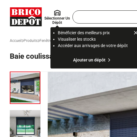
Accueil Brico Dépôt
Rechercher
Sélectionner Un
un
Dépôt
produit,
ou
Bénéficier des meilleurs prix
une
Visualiser les stocks
Accueil
Produits
Fenêtre, porte et escalier
Fenêtre, baie vitrée, volet
Porte-fen
page
Accéder aux arrivages de votre dépôt
Baie coulissante aluminium + volet ro
Ajouter un dépôt