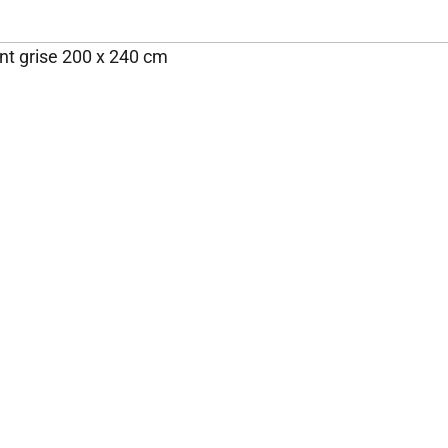
nt grise 200 x 240 cm
NOS ENGAGEMENTS ET
P
EXPERTISE
Rejoignez-nous
Nos engagements
Fondation Brico Dépôt
Rapport RSE Brico Dépôt
Plan de vigilance
Rappel produits
Notices
Glossaire des normes