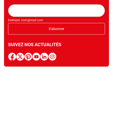
Adresse
mail
Exemple: nom@mail.com
S'abonner
SUIVEZ NOS ACTUALITÉS
facebook
x
pinterest
youtube
linkedin
instagram