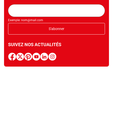
Adresse
mail
Exemple: nom@mail.com
S'abonner
SUIVEZ NOS ACTUALITÉS
facebook
x
pinterest
youtube
linkedin
instagram