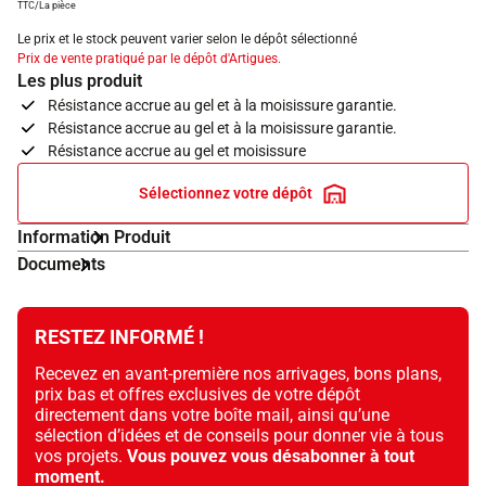
TTC/La pièce
Le prix et le stock peuvent varier selon le dépôt sélectionné
Prix de vente pratiqué par le dépôt d'Artigues.
Les plus produit
Résistance accrue au gel et à la moisissure garantie.
Résistance accrue au gel et à la moisissure garantie.
Résistance accrue au gel et moisissure
Sélectionnez votre dépôt
Information Produit
Documents
RESTEZ INFORMÉ !
Recevez en avant-première nos arrivages, bons plans,
prix bas et offres exclusives de votre dépôt
directement dans votre boîte mail, ainsi qu’une
sélection d’idées et de conseils pour donner vie à tous
vos projets.
Vous pouvez vous désabonner à tout
moment.