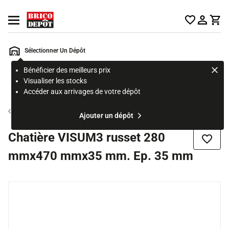
Accueil Brico Dépôt
Ouvrir le menu
Sélectionner Un Dépôt
Bénéficier des meilleurs prix
Rechercher
Visualiser les stocks
un
Accéder aux arrivages de votre dépôt
produit,
ou
Tuile et ardoise
Ajouter un dépôt
une
page
Chatière VISUM3 russet 280
Ajouter
mmx470 mmx35 mm. Ep. 35 mm