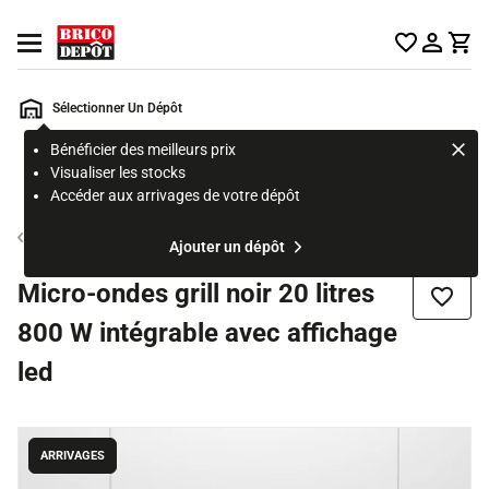
Accueil Brico Dépôt
Ouvrir le menu
Sélectionner Un Dépôt
Bénéficier des meilleurs prix
Rechercher
Visualiser les stocks
un
Accéder aux arrivages de votre dépôt
produit,
ou
Micro onde encastrable
Ajouter un dépôt
une
page
Micro-ondes grill noir 20 litres
Ajouter
800 W intégrable avec affichage
led
ARRIVAGES