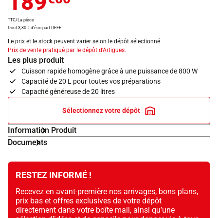
189
TTC/La pièce
Dont 3,80 € d'éco-part DEEE
Le prix et le stock peuvent varier selon le dépôt sélectionné
Prix de vente pratiqué par le dépôt d'Artigues.
Les plus produit
Cuisson rapide homogène grâce à une puissance de 800 W
Capacité de 20 L pour toutes vos préparations
Capacité généreuse de 20 litres
Sélectionnez votre dépôt
Information Produit
Documents
RESTEZ INFORMÉ !
Recevez en avant-première nos arrivages, bons plans,
prix bas et offres exclusives de votre dépôt
directement dans votre boîte mail, ainsi qu’une