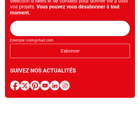
sélection d’idées et de conseils pour donner vie à tous
vos projets.
Vous pouvez vous désabonner à tout
moment.
Adresse
mail
Exemple: nom@mail.com
S'abonner
SUIVEZ NOS ACTUALITÉS
facebook
x
pinterest
youtube
linkedin
instagram