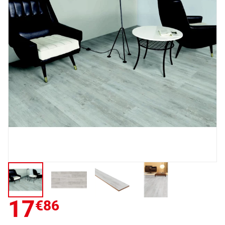
17
€86