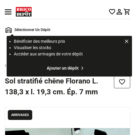
Accueil Brico Dépôt
Ouvrir le menu
Sélectionner Un Dépôt
Bénéficier des meilleurs prix
Rechercher
Visualiser les stocks
un
Accéder aux arrivages de votre dépôt
produit,
ou
Sol stratifié
Ajouter un dépôt
une
page
Sol stratifié chêne Florano L.
Ajouter
138,3 x l. 19,3 cm. Ép. 7 mm
ARRIVAGES