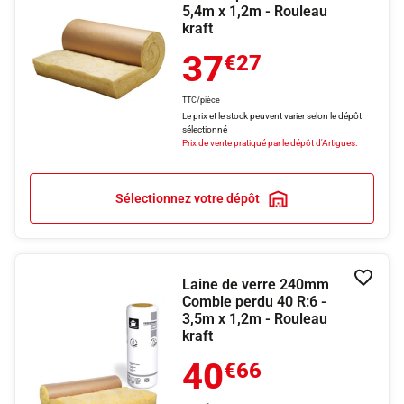
5,4m x 1,2m - Rouleau
kraft
37
€27
TTC/pièce
Le prix et le stock peuvent varier selon le dépôt
sélectionné
Prix de vente pratiqué par le dépôt d'Artigues.
Sélectionnez votre dépôt
Laine de verre 240mm
Ajouter
Comble perdu 40 R:6 -
3,5m x 1,2m - Rouleau
kraft
40
€66