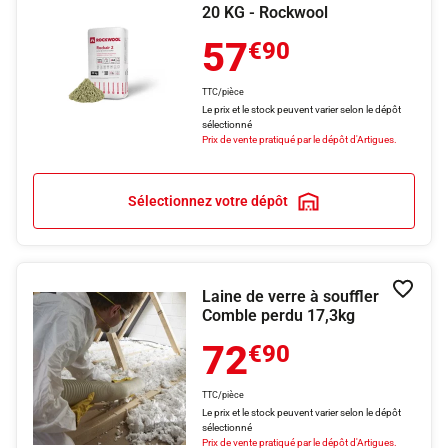
20 KG - Rockwool
57
€90
TTC/pièce
Le prix et le stock peuvent varier selon le dépôt
sélectionné
Prix de vente pratiqué par le dépôt d'Artigues.
Sélectionnez votre dépôt
Laine de verre à souffler
Ajouter
Comble perdu 17,3kg
72
€90
TTC/pièce
Le prix et le stock peuvent varier selon le dépôt
sélectionné
Prix de vente pratiqué par le dépôt d'Artigues.