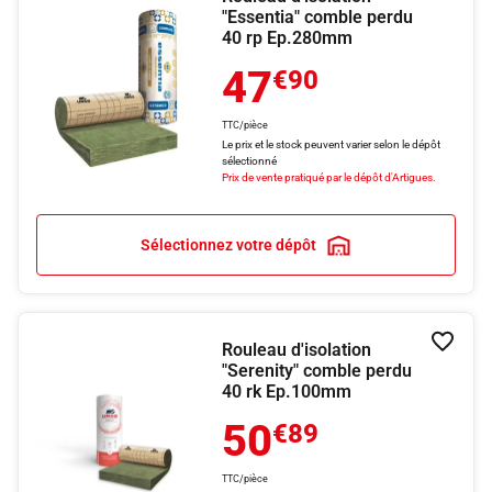
"Essentia" comble perdu
40 rp Ep.280mm
47
€90
TTC/pièce
Le prix et le stock peuvent varier selon le dépôt
sélectionné
Prix de vente pratiqué par le dépôt d'Artigues.
Sélectionnez votre dépôt
Rouleau d'isolation
Ajouter
"Serenity" comble perdu
40 rk Ep.100mm
50
€89
TTC/pièce