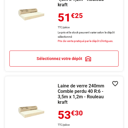
kraft
51
€25
TTC/pièce
Le prix et le stock peuvent varier selon le dépôt
sélectionné
Prix de vente pratiqué par le dépôt d'Artigues.
Sélectionnez votre dépôt
Laine de verre 240mm
Ajouter
Comble perdu 40 R:6 -
3,5m x 1,2m - Rouleau
kraft
53
€30
TTC/pièce