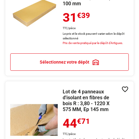
100 mm
31
€39
TTC/pièce
Le prix et le stock peuvent varier selon le dépôt
sélectionné
Prix de vente pratiqué par le dépôt d'Artigues.
Sélectionnez votre dépôt
Lot de 4 panneaux
Ajouter
d'isolant en fibres de
bois R : 3,80 - 1220 X
575 MM, Ep 145 mm
44
€71
TTC/pièce