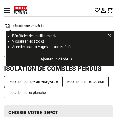
Accueil Brico Dépôt
Ouvrir le menu
Sélectionner Un Dépôt
Bénéficier des meilleurs prix
Rechercher
Visualiser les stocks
un
Accéder aux arrivages de votre dépôt
produit,
ou
Isolation
Ajouter un dépôt
une
page
ISOLATION DE COMBLES PERDUS
Isolation comble aménageable
isolation mur et cloison
Isolation sol et plancher
CHOISIR VOTRE DÉPÔT