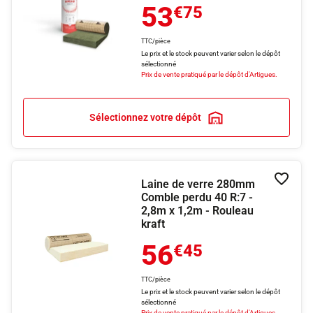
53
€75
TTC/pièce
Le prix et le stock peuvent varier selon le dépôt
sélectionné
Prix de vente pratiqué par le dépôt d'Artigues.
Sélectionnez votre dépôt
Laine de verre 280mm
Ajouter
Comble perdu 40 R:7 -
2,8m x 1,2m - Rouleau
kraft
56
€45
TTC/pièce
Le prix et le stock peuvent varier selon le dépôt
sélectionné
Prix de vente pratiqué par le dépôt d'Artigues.