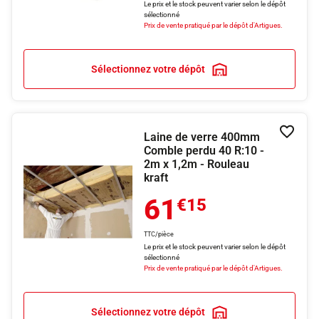
Le prix et le stock peuvent varier selon le dépôt
sélectionné
Prix de vente pratiqué par le dépôt d'Artigues.
Sélectionnez votre dépôt
Laine de verre 400mm
Ajouter
Comble perdu 40 R:10 -
2m x 1,2m - Rouleau
kraft
61
€15
TTC/pièce
Le prix et le stock peuvent varier selon le dépôt
sélectionné
Prix de vente pratiqué par le dépôt d'Artigues.
Sélectionnez votre dépôt