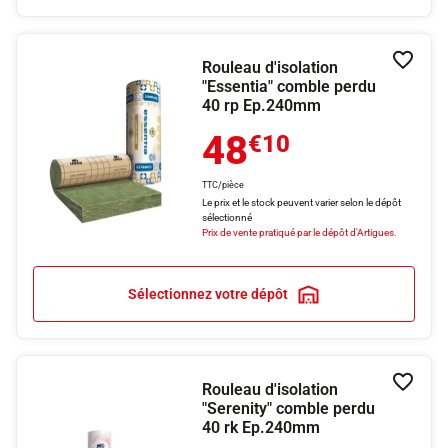
Rouleau d'isolation
Ajouter
"Essentia" comble perdu
40 rp Ep.240mm
48
€10
TTC/pièce
Le prix et le stock peuvent varier selon le dépôt
sélectionné
Prix de vente pratiqué par le dépôt d'Artigues.
Sélectionnez votre dépôt
Rouleau d'isolation
Ajouter
"Serenity" comble perdu
40 rk Ep.240mm