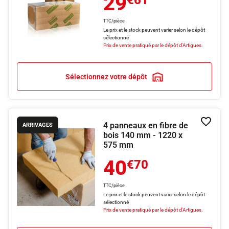
29
€61
TTC/pièce
Le prix et le stock peuvent varier selon le dépôt
sélectionné
Prix de vente pratiqué par le dépôt d'Artigues.
Sélectionnez votre dépôt
4 panneaux en fibre de
Ajouter
ARRIVAGES
bois 140 mm - 1220 x
575 mm
40
€70
TTC/pièce
Le prix et le stock peuvent varier selon le dépôt
sélectionné
Prix de vente pratiqué par le dépôt d'Artigues.