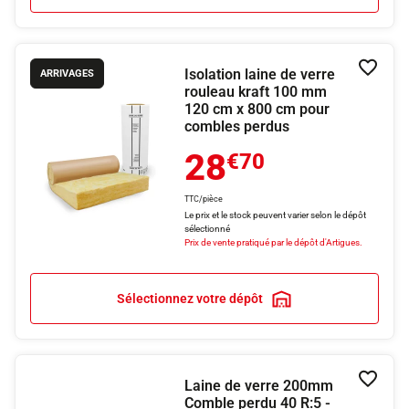
Isolation laine de verre
Ajouter
ARRIVAGES
rouleau kraft 100 mm
120 cm x 800 cm pour
combles perdus
28
€70
TTC/pièce
Le prix et le stock peuvent varier selon le dépôt
sélectionné
Prix de vente pratiqué par le dépôt d'Artigues.
Sélectionnez votre dépôt
Laine de verre 200mm
Ajouter
Comble perdu 40 R:5 -