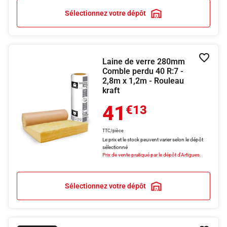
Sélectionnez votre dépôt
Laine de verre 280mm
Ajouter
Comble perdu 40 R:7 -
2,8m x 1,2m - Rouleau
kraft
41
€13
TTC/pièce
Le prix et le stock peuvent varier selon le dépôt
sélectionné
Prix de vente pratiqué par le dépôt d'Artigues.
Sélectionnez votre dépôt