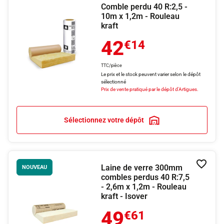
Comble perdu 40 R:2,5 -
10m x 1,2m - Rouleau
kraft
42
€14
TTC/pièce
Le prix et le stock peuvent varier selon le dépôt
sélectionné
Prix de vente pratiqué par le dépôt d'Artigues.
Sélectionnez votre dépôt
Laine de verre 300mm
Ajouter
NOUVEAU
combles perdus 40 R:7,5
- 2,6m x 1,2m - Rouleau
kraft - Isover
49
€61