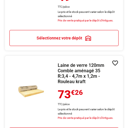
TTC/pièce
Le prix et le stock peuvent varier selon le dépôt
sélectionné
Prix de vente pratiqué par le dépôt d'Artigues.
Sélectionnez votre dépôt
Laine de verre 120mm
Ajouter
Comble aménagé 35
R:3,4 - 4,7m x 1,2m -
Rouleau kraft
73
€26
TTC/pièce
Le prix et le stock peuvent varier selon le dépôt
sélectionné
Prix de vente pratiqué par le dépôt d'Artigues.