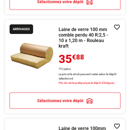
Sélectionnez votre dépôt
Laine de verre 100 mm
Ajouter
ARRIVAGES
comble perdu 40 R:2,5 -
10 x 1,20 m - Rouleau
kraft
35
€88
TTC/pièce
Le prix et le stock peuvent varier selon le dépôt
sélectionné
Prix de vente pratiqué par le dépôt d'Artigues.
Sélectionnez votre dépôt
Laine de verre 100mm
Ajouter