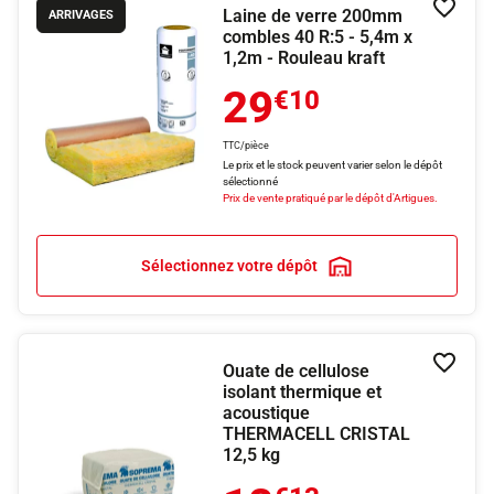
Laine de verre 200mm
Ajouter
ARRIVAGES
combles 40 R:5 - 5,4m x
1,2m - Rouleau kraft
29
€10
TTC/pièce
Le prix et le stock peuvent varier selon le dépôt
sélectionné
Prix de vente pratiqué par le dépôt d'Artigues.
Sélectionnez votre dépôt
Ouate de cellulose
Ajouter
isolant thermique et
acoustique
THERMACELL CRISTAL
12,5 kg