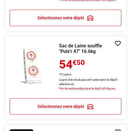
Sélectionnez votre dépôt
Sac de Laine souffle
Ajouter
"Puls'r 47" 16.6kg
54
€50
TTC/pièce
Le prix et le stock peuvent varier selon le dépôt
sélectionné
Prix de vente pratiqué par le dépôt d'Artigues.
Sélectionnez votre dépôt