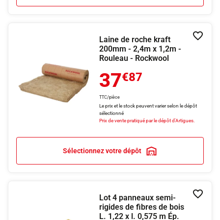
Laine de roche kraft
Ajouter
200mm - 2,4m x 1,2m -
Rouleau - Rockwool
37
€87
TTC/pièce
Le prix et le stock peuvent varier selon le dépôt
sélectionné
Prix de vente pratiqué par le dépôt d'Artigues.
Sélectionnez votre dépôt
Lot 4 panneaux semi-
Ajouter
rigides de fibres de bois
L. 1,22 x l. 0,575 m Ép.