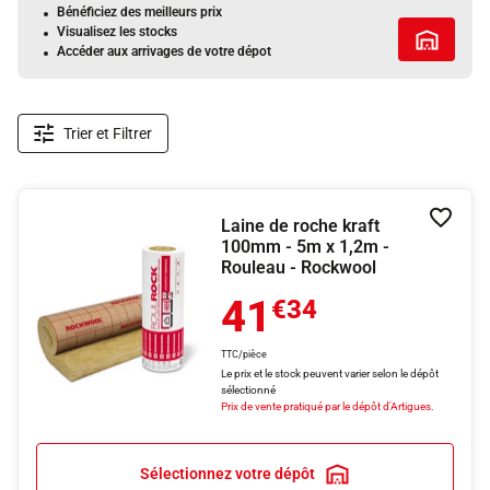
Bénéficiez des meilleurs prix
Visualisez les stocks
Tous les 
Accéder aux arrivages de votre dépot
Trier et Filtrer
Laine de roche kraft
Ajouter
100mm - 5m x 1,2m -
Rouleau - Rockwool
41
€34
TTC/pièce
Le prix et le stock peuvent varier selon le dépôt
sélectionné
Prix de vente pratiqué par le dépôt d'Artigues.
Sélectionnez votre dépôt