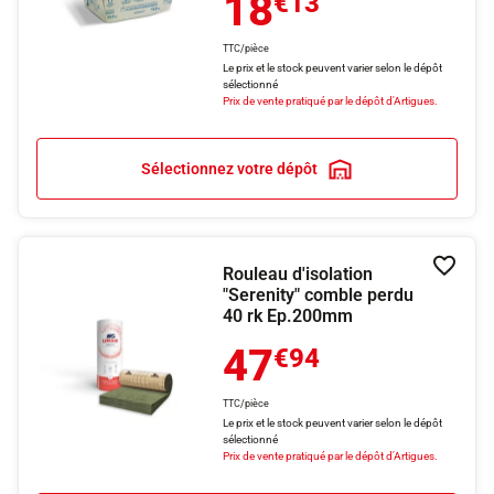
18
€13
TTC/pièce
Le prix et le stock peuvent varier selon le dépôt
sélectionné
Prix de vente pratiqué par le dépôt d'Artigues.
Sélectionnez votre dépôt
Rouleau d'isolation
Ajouter
"Serenity" comble perdu
40 rk Ep.200mm
47
€94
TTC/pièce
Le prix et le stock peuvent varier selon le dépôt
sélectionné
Prix de vente pratiqué par le dépôt d'Artigues.