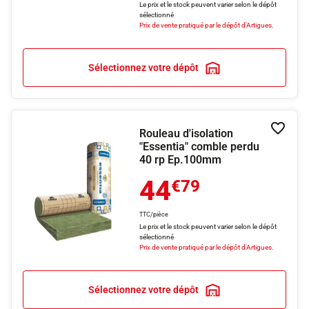
Le prix et le stock peuvent varier selon le dépôt
sélectionné
Prix de vente pratiqué par le dépôt d'Artigues.
Sélectionnez votre dépôt
Rouleau d'isolation
Ajouter
"Essentia" comble perdu
40 rp Ep.100mm
44
€79
TTC/pièce
Le prix et le stock peuvent varier selon le dépôt
sélectionné
Prix de vente pratiqué par le dépôt d'Artigues.
Sélectionnez votre dépôt