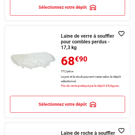
Sélectionnez votre dépôt
Laine de verre à souffler
Ajouter
pour combles perdus -
17,3 kg
68
€90
TTC/pièce
Le prix et le stock peuvent varier selon le dépôt
sélectionné
Prix de vente pratiqué par le dépôt d'Artigues.
Sélectionnez votre dépôt
Laine de roche à souffler
Ajouter