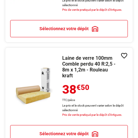
Le prix et le stock peuvent varier selon le dépôt
sélectionné
Prix de vente pratiqué par le dépôt d'Artigues.
Sélectionnez votre dépôt
Laine de verre 100mm
Ajouter
Comble perdu 40 R:2,5 -
8m x 1,2m - Rouleau
kraft
38
€50
TTC/pièce
Le prix et le stock peuvent varier selon le dépôt
sélectionné
Prix de vente pratiqué par le dépôt d'Artigues.
Sélectionnez votre dépôt