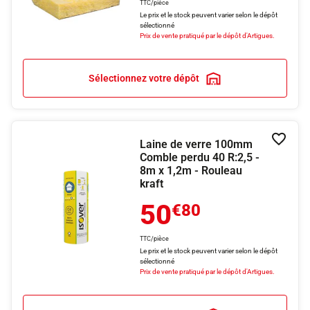
TTC/pièce
Le prix et le stock peuvent varier selon le dépôt
sélectionné
Prix de vente pratiqué par le dépôt d'Artigues.
Sélectionnez votre dépôt
Laine de verre 100mm
Ajouter
Comble perdu 40 R:2,5 -
8m x 1,2m - Rouleau
kraft
50
€80
TTC/pièce
Le prix et le stock peuvent varier selon le dépôt
sélectionné
Prix de vente pratiqué par le dépôt d'Artigues.