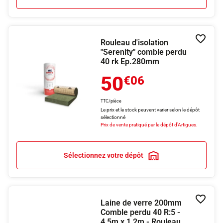
Rouleau d'isolation
Ajouter
"Serenity" comble perdu
40 rk Ep.280mm
50
€06
TTC/pièce
Le prix et le stock peuvent varier selon le dépôt
sélectionné
Prix de vente pratiqué par le dépôt d'Artigues.
Sélectionnez votre dépôt
Laine de verre 200mm
Ajouter
Comble perdu 40 R:5 -
4,5m x 1,2m - Rouleau