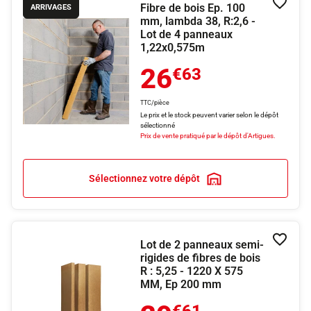
Fibre de bois Ep. 100
Ajouter
ARRIVAGES
mm, lambda 38, R:2,6 -
Lot de 4 panneaux
1,22x0,575m
26
€63
TTC/pièce
Le prix et le stock peuvent varier selon le dépôt
sélectionné
Prix de vente pratiqué par le dépôt d'Artigues.
Sélectionnez votre dépôt
Lot de 2 panneaux semi-
Ajouter
rigides de fibres de bois
R : 5,25 - 1220 X 575
MM, Ep 200 mm