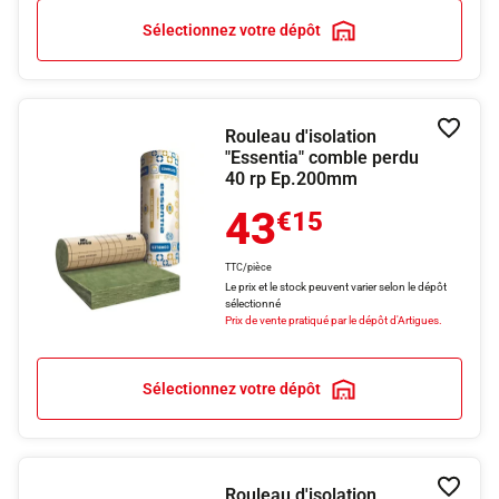
Sélectionnez votre dépôt
Rouleau d'isolation
Ajouter
"Essentia" comble perdu
40 rp Ep.200mm
43
€15
TTC/pièce
Le prix et le stock peuvent varier selon le dépôt
sélectionné
Prix de vente pratiqué par le dépôt d'Artigues.
Sélectionnez votre dépôt
Rouleau d'isolation
Ajouter