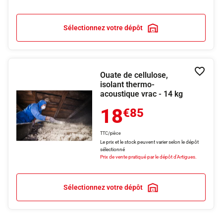
Sélectionnez votre dépôt
Ouate de cellulose,
Ajouter
isolant thermo-
acoustique vrac - 14 kg
18
€85
TTC/pièce
Le prix et le stock peuvent varier selon le dépôt
sélectionné
Prix de vente pratiqué par le dépôt d'Artigues.
Sélectionnez votre dépôt