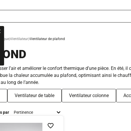
rmique
Ventilateur
Ventilateur de plafond
FOND
er l’air et améliorer le confort thermique d’une pièce. En été, il 
stribue la chaleur accumulée au plafond, optimisant ainsi le chau
 au long de l’année.
Ventilateur de table
Ventilateur colonne
Acc
és par
Ajouter à la liste de souhaits