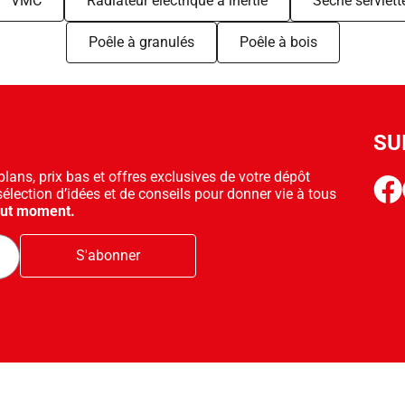
VMC
Radiateur électrique à inertie
Sèche serviett
Poêle à granulés
Poêle à bois
SU
ans, prix bas et offres exclusives de votre dépôt
face
sélection d’idées et de conseils pour donner vie à tous
out moment.
S'abonner