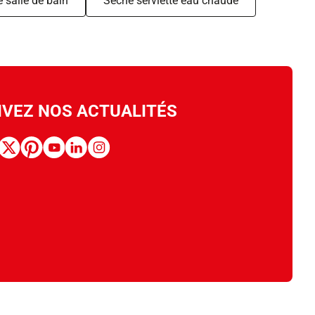
e salle de bain
Sèche serviette eau chaude
IVEZ NOS ACTUALITÉS
book
x
pinterest
youtube
linkedin
instagram