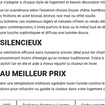
ur s’adapter à chaque style de logement et besoin décoration inté
ique ou scandinave selon l’essence choisie (noyer, chêne, bambou
 finitions en acier brossé, bronze, noir mat ou effet rouille.
u bohème, ces matériaux légers et naturels offrent un rendu élég
gns contemporains, il imite parfois le bois ou le métal tout en ét
te une touche sophistiquée et diffuse une lumière douce.
SILENCIEUX
une ventilation efficace sans nuisance sonore, idéal pour les c
consommant moins d’énergie qu’un moteur traditionnel. Grâce à s
îchit l’air en été et aide à mieux répartir la chaleur en hiver.
AU MEILLEUR PRIX
nir une température intérieure agréable toute l’année comme le ve
lutions pour rafraichir ou garder la chaleur dans votre logement