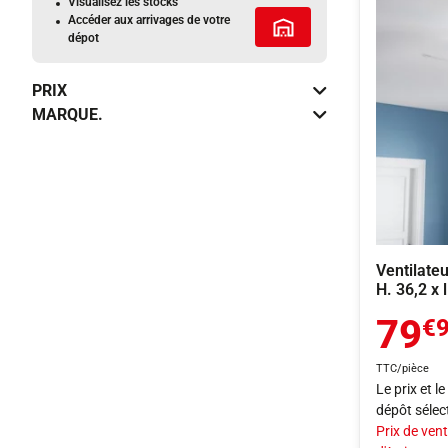
Visualisez les stocks
Accéder aux arrivages de votre
Tous les services
dépot
PRIX
MARQUE.
Ventilateu
H. 36,2 x 
79
€
TTC/pièce
Le prix et l
dépôt sélec
Prix de vent