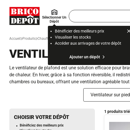
Accueil Brico Dépôt
Rechercher
Sélectionner Un
un
Dépôt
produit,
ou
Bénéficier des meilleurs prix
une
Visualiser les stocks
Accueil
Produits
Chauffage, clim et ventilation
Climatisation et confort the
page
Accéder aux arrivages de votre dépôt
VENTILATEUR DE PLA
Ajouter un dépôt
Le ventilateur de plafond est une solution efficace pour brass
de chaleur. En hiver, grâce à sa fonction réversible, il redi
chambres ou bureaux, offrant une ventilation agréable tout
Ventilateur sur pied
1 produits tri
CHOISIR VOTRE DÉPÔT
Bénéficiez des meilleurs prix