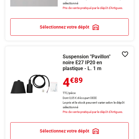
sélectionné
Prix de vente pratiqué par le dépôt d'Artigues.
Sélectionnez votre dépôt
Suspension "Pavillon"
Ajouter
noire E27 IP20 en
plastique - L. 1 m
4
€89
TTC/pièce
Dont 0,05 € d'éco-part DEEE
Le prix et le stock peuvent varier selon le dépôt
sélectionné
Prix de vente pratiqué par le dépôt d'Artigues.
Sélectionnez votre dépôt