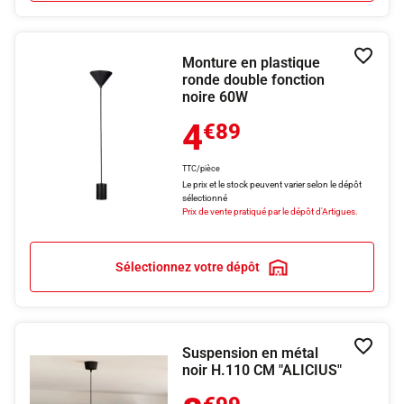
Monture en plastique
Ajouter
ronde double fonction
noire 60W
4
€89
TTC/pièce
Le prix et le stock peuvent varier selon le dépôt
sélectionné
Prix de vente pratiqué par le dépôt d'Artigues.
Sélectionnez votre dépôt
Suspension en métal
Ajouter
noir H.110 CM "ALICIUS"