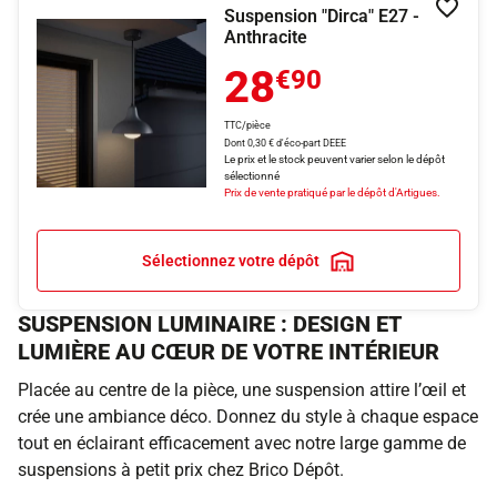
Suspension "Dirca" E27 -
Ajouter
Anthracite
28
€90
TTC/pièce
Dont 0,30 € d'éco-part DEEE
Le prix et le stock peuvent varier selon le dépôt
sélectionné
Prix de vente pratiqué par le dépôt d'Artigues.
Sélectionnez votre dépôt
SUSPENSION LUMINAIRE : DESIGN ET
LUMIÈRE AU CŒUR DE VOTRE INTÉRIEUR
Placée au centre de la pièce, une suspension attire l’œil et
crée une ambiance déco. Donnez du style à chaque espace
tout en éclairant efficacement avec notre large gamme de
suspensions à petit prix chez Brico Dépôt.