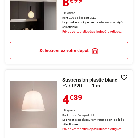
8
€99
TTC/pièce
Dont 0,30 € d'éco-part DEEE
Le prix et le stock peuvent varier selon le dépôt
sélectionné
Prix de vente pratiqué par le dépôt d'Artigues.
Sélectionnez votre dépôt
Suspension plastic blanc
Ajouter
E27 IP20 - L. 1 m
4
€89
TTC/pièce
Dont 0,05 € d'éco-part DEEE
Le prix et le stock peuvent varier selon le dépôt
sélectionné
Prix de vente pratiqué par le dépôt d'Artigues.