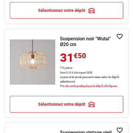
Sélectionnez votre dépôt
Suspension noir "Wutai"
Ajouter
Ø20 cm
31
€50
TTC/pièce
Dont 0,10 € d'éco-part DEEE
Le prix et le stock peuvent varier selon le dépôt
sélectionné
Prix de vente pratiqué par le dépôt d'Artigues.
Sélectionnez votre dépôt
Suspension vintage vieil
Ajouter