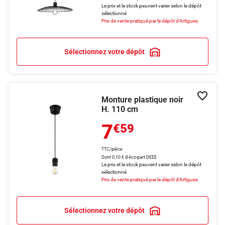
Le prix et le stock peuvent varier selon le dépôt
sélectionné
Prix de vente pratiqué par le dépôt d'Artigues.
Sélectionnez votre dépôt
Monture plastique noir
Ajouter
H. 110 cm
7
€59
TTC/pièce
Dont 0,10 € d'éco-part DEEE
Le prix et le stock peuvent varier selon le dépôt
sélectionné
Prix de vente pratiqué par le dépôt d'Artigues.
Sélectionnez votre dépôt