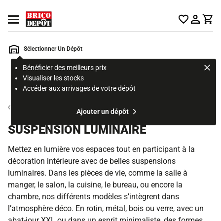
Accueil Brico Dépôt
Ouvrir le menu
Sélectionner Un Dépôt
Bénéficier des meilleurs prix
Rechercher
Visualiser les stocks
un
Accéder aux arrivages de votre dépôt
produit,
ou
Eclairage intérieur
Ajouter un dépôt
une
page
SUSPENSION LUMINAIRE
Mettez en lumière vos espaces tout en participant à la
décoration intérieure avec de belles suspensions
luminaires. Dans les pièces de vie, comme la salle à
manger, le salon, la cuisine, le bureau, ou encore la
chambre, nos différents modèles s’intègrent dans
l’atmosphère déco. En rotin, métal, bois ou verre, avec un
abat-jour XXL ou dans un esprit minimaliste, des formes