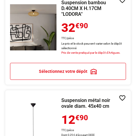
Suspension bambou
Ajouter
D.40CM X H.17CM
"LODORA"
32
€90
TTC/pièce
Le prix et le stock peuvent varier selon le dépôt
sélectionné
Prix de vente pratiqué par le dépôt d'Artigues.
Sélectionnez votre dépôt
Suspension métal noir
Ajouter
ovale diam. 45x40 cm
12
€90
TTC/pièce
Dont 0,25 € d'éco-part DEEE