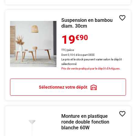
Suspension en bambou
Ajouter
diam. 30cm
19
€90
TTC/pièce
Dont 0,10 € d'éco-part DEEE
Le prix et le stock peuvent varier selon le dépôt
sélectionné
Prix de vente pratiqué par le dépôt d'Artigues.
Sélectionnez votre dépôt
Monture en plastique
Ajouter
ronde double fonction
blanche 60W