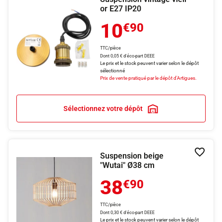
or E27 IP20
10
€90
TTC/pièce
Dont 0,05 € d'éco-part DEEE
Le prix et le stock peuvent varier selon le dépôt
sélectionné
Prix de vente pratiqué par le dépôt d'Artigues.
Sélectionnez votre dépôt
Suspension beige
Ajouter
"Wutai" Ø38 cm
38
€90
TTC/pièce
Dont 0,30 € d'éco-part DEEE
Le prix et le stock peuvent varier selon le dépôt