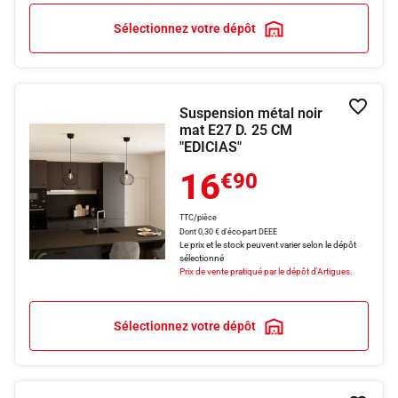
Sélectionnez votre dépôt
Suspension métal noir
Ajouter
mat E27 D. 25 CM
"EDICIAS"
16
€90
TTC/pièce
Dont 0,30 € d'éco-part DEEE
Le prix et le stock peuvent varier selon le dépôt
sélectionné
Prix de vente pratiqué par le dépôt d'Artigues.
Sélectionnez votre dépôt