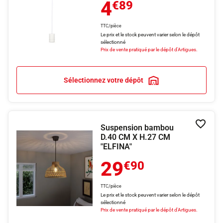
4
€89
TTC/pièce
Le prix et le stock peuvent varier selon le dépôt
sélectionné
Prix de vente pratiqué par le dépôt d'Artigues.
Sélectionnez votre dépôt
Suspension bambou
Ajouter
D.40 CM X H.27 CM
"ELFINA"
29
€90
TTC/pièce
Le prix et le stock peuvent varier selon le dépôt
sélectionné
Prix de vente pratiqué par le dépôt d'Artigues.