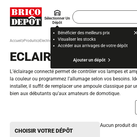
Accueil Brico Dépôt
Rechercher
Sélectionner Un
un
Dépôt
produit,
ou
Bénéficier des meilleurs prix
une
Visualiser les stocks
Accueil
Produits
Electricité
Domotique et maison connectée
Objet connecté
page
Accéder aux arrivages de votre dépôt
ECLAIRAGE CONNECT
Ajouter un dépôt
L’éclairage connecté permet de contrôler vos lampes et am
la couleur ou programmez l’allumage selon vos besoins. Idé
installer, il suffit de remplacer une ampoule classique par 
bien aux débutants qu’aux amateurs de domotique.
Aucun produit dis
CHOISIR VOTRE DÉPÔT