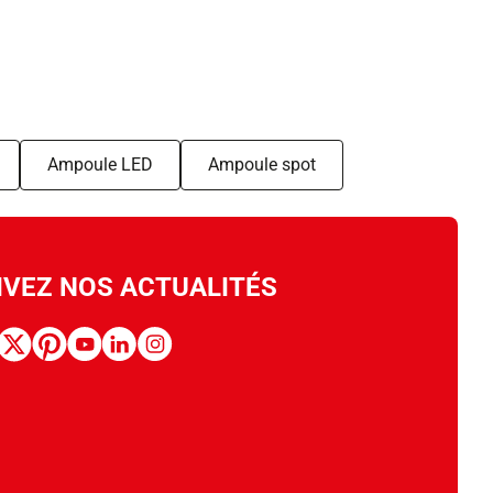
Ampoule LED
Ampoule spot
IVEZ NOS ACTUALITÉS
book
x
pinterest
youtube
linkedin
instagram