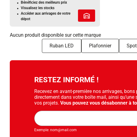
Bénéficiez des meilleurs prix
Visualisez les stocks
Accéder aux arrivages de votre
Tous les services
dépot
Aucun produit disponible sur cette marque
Ruban LED
Plafonnier
Spot
RESTEZ INFORMÉ !
Recevez en avant-première nos arrivages, bons pl
directement dans votre boîte mail, ainsi qu’une 
vos projets.
Vous pouvez vous désabonner à t
Adresse
mail
Exemple: nom@mail.com