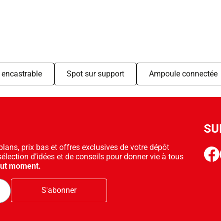
 encastrable
Spot sur support
Ampoule connectée
SU
ans, prix bas et offres exclusives de votre dépôt
face
sélection d’idées et de conseils pour donner vie à tous
out moment.
S'abonner