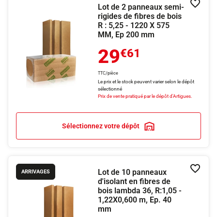
Lot de 2 panneaux semi-
Ajouter
rigides de fibres de bois
R : 5,25 - 1220 X 575
MM, Ep 200 mm
29
€61
TTC/pièce
Le prix et le stock peuvent varier selon le dépôt
sélectionné
Prix de vente pratiqué par le dépôt d'Artigues.
Sélectionnez votre dépôt
Lot de 10 panneaux
Ajouter
ARRIVAGES
d'isolant en fibres de
bois lambda 36, R:1,05 -
1,22X0,600 m, Ep. 40
mm