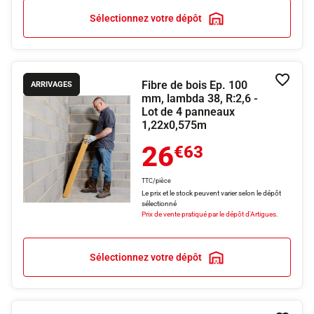
Sélectionnez votre dépôt
Fibre de bois Ep. 100
Ajouter
ARRIVAGES
mm, lambda 38, R:2,6 -
Lot de 4 panneaux
1,22x0,575m
26
€63
TTC/pièce
Le prix et le stock peuvent varier selon le dépôt
sélectionné
Prix de vente pratiqué par le dépôt d'Artigues.
Sélectionnez votre dépôt