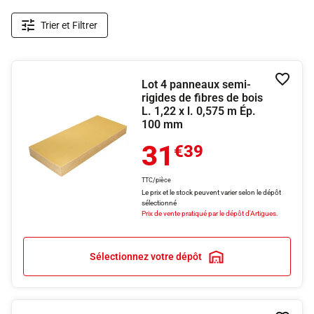
Trier et Filtrer
Lot 4 panneaux semi-
Ajouter
rigides de fibres de bois
L. 1,22 x l. 0,575 m Ép.
100 mm
31
€39
TTC/pièce
Le prix et le stock peuvent varier selon le dépôt
sélectionné
Prix de vente pratiqué par le dépôt d'Artigues.
Sélectionnez votre dépôt