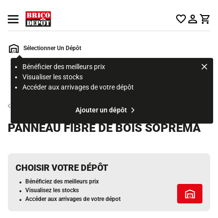
Accueil Brico Dépôt
Ouvrir le menu
Sélectionner Un Dépôt
Bénéficier des meilleurs prix
Rechercher
Visualiser les stocks
un
Accéder aux arrivages de votre dépôt
produit,
ou
Matériau et gros œuvre
Ajouter un dépôt
une
page
PANNEAU FIBRE DE BOIS SOPREMA
CHOISIR VOTRE DÉPÔT
Bénéficiez des meilleurs prix
Visualisez les stocks
Tous les 
Accéder aux arrivages de votre dépot