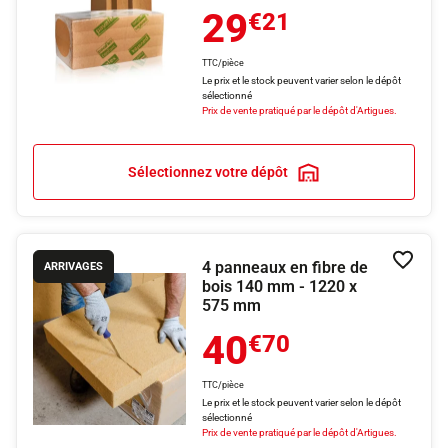
29
€21
TTC/pièce
Le prix et le stock peuvent varier selon le dépôt
sélectionné
Prix de vente pratiqué par le dépôt d'Artigues.
Sélectionnez votre dépôt
4 panneaux en fibre de
Ajouter
ARRIVAGES
bois 140 mm - 1220 x
575 mm
40
€70
TTC/pièce
Le prix et le stock peuvent varier selon le dépôt
sélectionné
Prix de vente pratiqué par le dépôt d'Artigues.