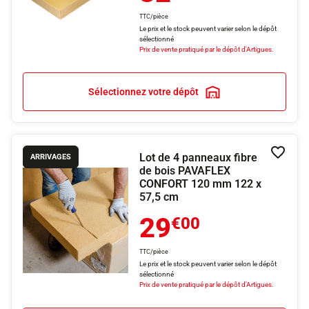
TTC/pièce
Le prix et le stock peuvent varier selon le dépôt
sélectionné
Prix de vente pratiqué par le dépôt d'Artigues.
Sélectionnez votre dépôt
Lot de 4 panneaux fibre
Ajouter
ARRIVAGES
de bois PAVAFLEX
CONFORT 120 mm 122 x
57,5 cm
29
€00
TTC/pièce
Le prix et le stock peuvent varier selon le dépôt
sélectionné
Prix de vente pratiqué par le dépôt d'Artigues.