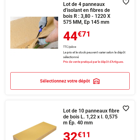
Lot de 4 panneaux
Ajouter
d'isolant en fibres de
bois R : 3,80 - 1220 X
575 MM, Ep 145 mm
44
€71
TTC/pièce
Le prix et le stock peuvent varier selon le dépôt
sélectionné
Prix de vente pratiqué par le dépôt d'Artigues.
Sélectionnez votre dépôt
Lot de 10 panneaux fibre
Ajouter
de bois L. 1,22 x l. 0,575
m Ép. 40 mm
32
€11