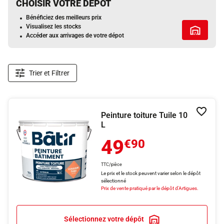
CHOISIR VOTRE DÉPÔT
Bénéficiez des meilleurs prix
Visualisez les stocks
Tous les 
Accéder aux arrivages de votre dépot
Trier et Filtrer
Peinture toiture Tuile 10
Ajouter
L
49
€90
TTC/pièce
Le prix et le stock peuvent varier selon le dépôt
sélectionné
Prix de vente pratiqué par le dépôt d'Artigues.
Sélectionnez votre dépôt