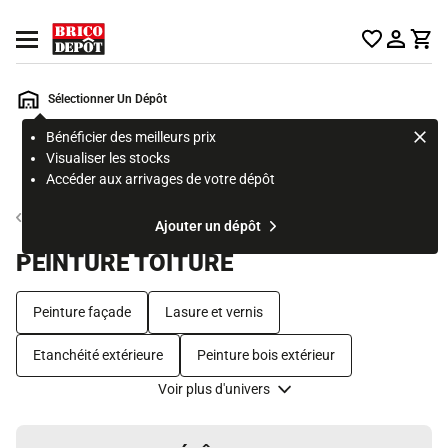
Accueil Brico Dépôt
Ouvrir le menu
Sélectionner Un Dépôt
Bénéficier des meilleurs prix
Rechercher
Visualiser les stocks
un
Accéder aux arrivages de votre dépôt
produit,
ou
Peinture extérieure et protection de la façade
Ajouter un dépôt
une
page
PEINTURE TOITURE
Peinture façade
Lasure et vernis
Etanchéité extérieure
Peinture bois extérieur
Voir plus d'univers