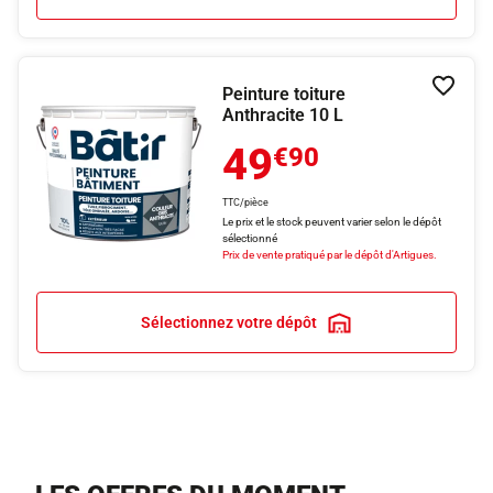
Peinture toiture
Ajouter
Anthracite 10 L
49
€90
TTC/pièce
Le prix et le stock peuvent varier selon le dépôt
sélectionné
Prix de vente pratiqué par le dépôt d'Artigues.
Sélectionnez votre dépôt