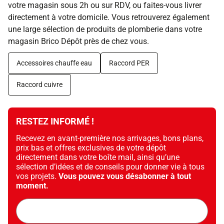
votre magasin sous 2h ou sur RDV, ou faites-vous livrer
directement à votre domicile. Vous retrouverez également
une large sélection de produits de plomberie dans votre
magasin Brico Dépôt près de chez vous.
Accessoires chauffe eau
Raccord PER
Raccord cuivre
RESTEZ INFORMÉ !
Recevez en avant-première nos arrivages, bons plans,
prix bas et offres exclusives de votre dépôt
directement dans votre boîte mail, ainsi qu’une
sélection d’idées et de conseils pour donner vie à tous
vos projets.
Vous pouvez vous désabonner à tout
moment.
Adresse
mail