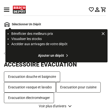
Accueil Brico Dépôt
Ouvrir le menu
Sélectionner Un Dépôt
Bénéficier des meilleurs prix
Rechercher
Visualiser les stocks
un
Accéder aux arrivages de votre dépôt
produit,
ou
Evacuation de l'eau
Ajouter un dépôt
une
page
ACCESSOIRE ÉVACUATION
Evacuation douche et baignoire
Evacuation vasque et lavabo
Evacuation pour cuisine
Evacuation électroménager
Voir plus d'univers