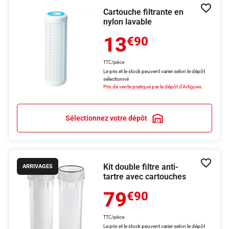
Cartouche filtrante en
Ajouter
nylon lavable
13
€90
TTC/pièce
Le prix et le stock peuvent varier selon le dépôt
sélectionné
Prix de vente pratiqué par le dépôt d'Artigues.
Sélectionnez votre dépôt
Kit double filtre anti-
Ajouter
ARRIVAGES
tartre avec cartouches
79
€90
TTC/pièce
Le prix et le stock peuvent varier selon le dépôt