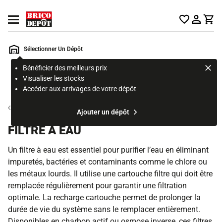
Accueil Brico Dépôt
Ouvrir le menu
Sélectionner Un Dépôt
Bénéficier des meilleurs prix
Rechercher
Visualiser les stocks
un
Accéder aux arrivages de votre dépôt
produit,
ou
Traitement de l’eau
Ajouter un dépôt
une
page
FILTRE À EAU
Un filtre à eau est essentiel pour purifier l’eau en éliminant
impuretés, bactéries et contaminants comme le chlore ou
les métaux lourds. Il utilise une cartouche filtre qui doit être
remplacée régulièrement pour garantir une filtration
optimale. La recharge cartouche permet de prolonger la
durée de vie du système sans le remplacer entièrement.
Disponibles en charbon actif ou osmose inverse, ces filtres