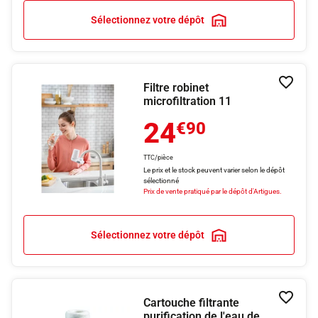
Sélectionnez votre dépôt
Filtre robinet
Ajouter
microfiltration 11
24
€90
TTC/pièce
Le prix et le stock peuvent varier selon le dépôt
sélectionné
Prix de vente pratiqué par le dépôt d'Artigues.
Sélectionnez votre dépôt
Cartouche filtrante
Ajouter
purification de l'eau de