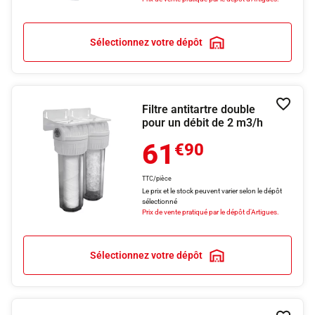
Sélectionnez votre dépôt
Filtre antitartre double
Ajouter
pour un débit de 2 m3/h
61
€90
TTC/pièce
Le prix et le stock peuvent varier selon le dépôt
sélectionné
Prix de vente pratiqué par le dépôt d'Artigues.
Sélectionnez votre dépôt