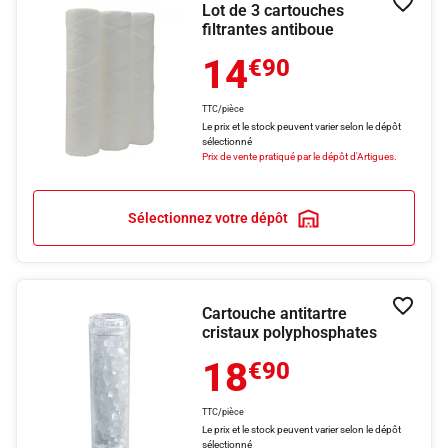
Lot de 3 cartouches
Ajouter
filtrantes antiboue
14
€90
TTC/pièce
Le prix et le stock peuvent varier selon le dépôt
sélectionné
Prix de vente pratiqué par le dépôt d'Artigues.
Sélectionnez votre dépôt
Cartouche antitartre
Ajouter
cristaux polyphosphates
18
€90
TTC/pièce
Le prix et le stock peuvent varier selon le dépôt
sélectionné