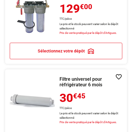
129
€00
TTC/pièce
Le prix et le stock peuvent varier selon le dépôt
sélectionné
Prix de vente pratiqué par le dépôt d'Artigues.
Sélectionnez votre dépôt
Filtre universel pour
Ajouter
réfrigérateur 6 mois
30
€45
TTC/pièce
Le prix et le stock peuvent varier selon le dépôt
sélectionné
Prix de vente pratiqué par le dépôt d'Artigues.