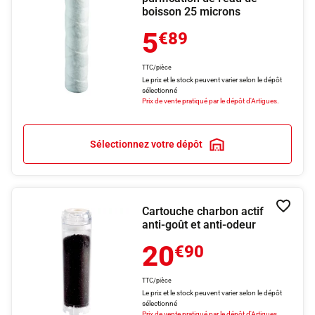
boisson 25 microns
5
€89
TTC/pièce
Le prix et le stock peuvent varier selon le dépôt
sélectionné
Prix de vente pratiqué par le dépôt d'Artigues.
Sélectionnez votre dépôt
Cartouche charbon actif
Ajouter
anti-goût et anti-odeur
20
€90
TTC/pièce
Le prix et le stock peuvent varier selon le dépôt
sélectionné
Prix de vente pratiqué par le dépôt d'Artigues.