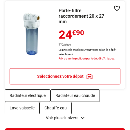
Porte-filtre
Ajouter
raccordement 20 x 27
mm
24
€90
TTC/pièce
Le prix et le stock peuvent varier selon le dépôt
sélectionné
Prix de vente pratiqué par le dépôt d'Artigues.
Sélectionnez votre dépôt
Radiateur électrique
Radiateur eau chaude
Lave-vaisselle
Chauffe-eau
Voir plus d'univers