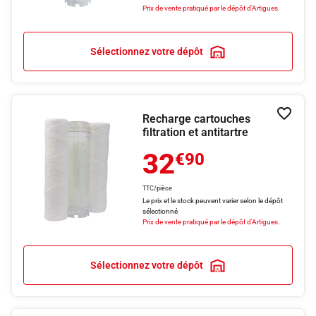
Prix de vente pratiqué par le dépôt d'Artigues.
Sélectionnez votre dépôt
Recharge cartouches
Ajouter
filtration et antitartre
32
€90
TTC/pièce
Le prix et le stock peuvent varier selon le dépôt
sélectionné
Prix de vente pratiqué par le dépôt d'Artigues.
Sélectionnez votre dépôt