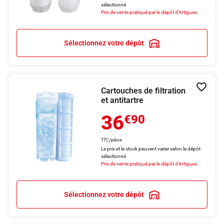
sélectionné
Prix de vente pratiqué par le dépôt d'Artigues.
Sélectionnez votre dépôt
Cartouches de filtration
Ajouter
et antitartre
36
€90
TTC/pièce
Le prix et le stock peuvent varier selon le dépôt
sélectionné
Prix de vente pratiqué par le dépôt d'Artigues.
Sélectionnez votre dépôt