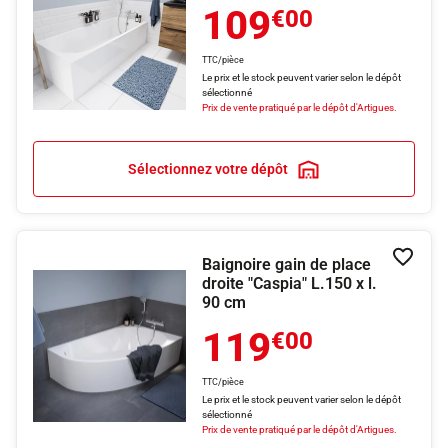
109
€00
TTC/pièce
Le prix et le stock peuvent varier selon le dépôt
sélectionné
Prix de vente pratiqué par le dépôt d'Artigues.
Sélectionnez votre dépôt
Baignoire gain de place
Ajouter
droite "Caspia" L.150 x l.
90 cm
119
€00
TTC/pièce
Le prix et le stock peuvent varier selon le dépôt
sélectionné
Prix de vente pratiqué par le dépôt d'Artigues.