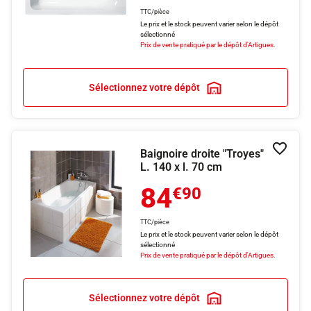
TTC/pièce
Le prix et le stock peuvent varier selon le dépôt
sélectionné
Prix de vente pratiqué par le dépôt d'Artigues.
Sélectionnez votre dépôt
Baignoire droite "Troyes"
Ajouter
L. 140 x l. 70 cm
84
€90
TTC/pièce
Le prix et le stock peuvent varier selon le dépôt
sélectionné
Prix de vente pratiqué par le dépôt d'Artigues.
Sélectionnez votre dépôt