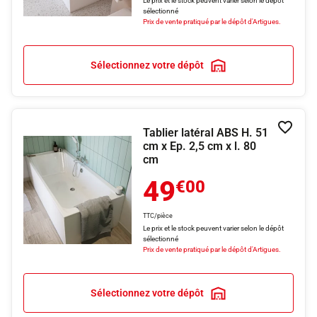
Le prix et le stock peuvent varier selon le dépôt
sélectionné
Prix de vente pratiqué par le dépôt d'Artigues.
Sélectionnez votre dépôt
Tablier latéral ABS H. 51
Ajouter
cm x Ep. 2,5 cm x l. 80
cm
49
€00
TTC/pièce
Le prix et le stock peuvent varier selon le dépôt
sélectionné
Prix de vente pratiqué par le dépôt d'Artigues.
Sélectionnez votre dépôt