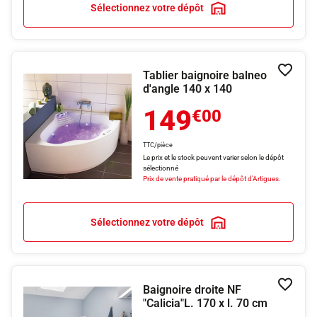
Sélectionnez votre dépôt
Tablier baignoire balneo
Ajouter
d'angle 140 x 140
149
€00
TTC/pièce
Le prix et le stock peuvent varier selon le dépôt
sélectionné
Prix de vente pratiqué par le dépôt d'Artigues.
Sélectionnez votre dépôt
Baignoire droite NF
Ajouter
"Calicia"L. 170 x l. 70 cm