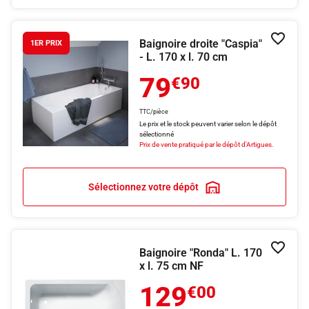
Baignoire droite "Caspia"
Ajouter
1ER PRIX
- L. 170 x l. 70 cm
79
€90
TTC/pièce
Le prix et le stock peuvent varier selon le dépôt
sélectionné
Prix de vente pratiqué par le dépôt d'Artigues.
Sélectionnez votre dépôt
Baignoire "Ronda" L. 170
Ajouter
x l. 75 cm NF
129
€00