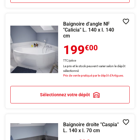
Baignoire d'angle NF
Ajouter
"Calicia" L. 140 x l. 140
cm
199
€00
TTC/pièce
Le prix et le stock peuvent varier selon le dépôt
sélectionné
Prix de vente pratiqué par le dépôt d'Artigues.
Sélectionnez votre dépôt
Baignoire droite "Caspia"
Ajouter
L. 140 x l. 70 cm