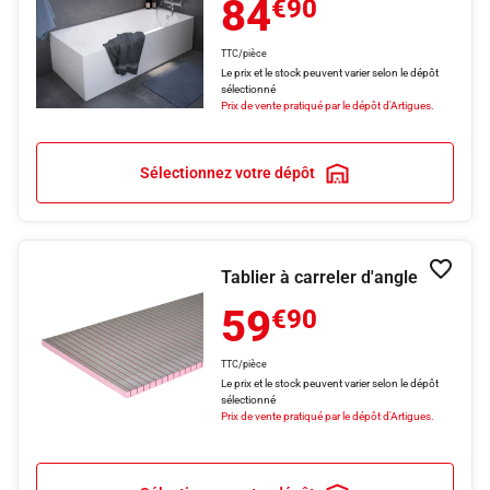
84
€90
TTC/pièce
Le prix et le stock peuvent varier selon le dépôt
sélectionné
Prix de vente pratiqué par le dépôt d'Artigues.
Sélectionnez votre dépôt
Tablier à carreler d'angle
Ajouter
59
€90
TTC/pièce
Le prix et le stock peuvent varier selon le dépôt
sélectionné
Prix de vente pratiqué par le dépôt d'Artigues.