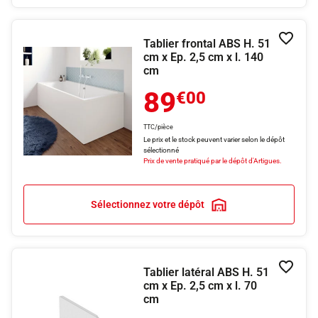
Tablier frontal ABS H. 51
Ajouter
cm x Ep. 2,5 cm x l. 140
cm
89
€00
TTC/pièce
Le prix et le stock peuvent varier selon le dépôt
sélectionné
Prix de vente pratiqué par le dépôt d'Artigues.
Sélectionnez votre dépôt
Tablier latéral ABS H. 51
Ajouter
cm x Ep. 2,5 cm x l. 70
cm