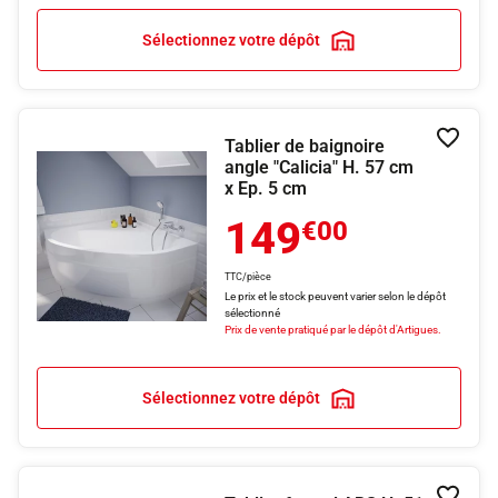
Sélectionnez votre dépôt
Tablier de baignoire
Ajouter
angle "Calicia" H. 57 cm
x Ep. 5 cm
149
€00
TTC/pièce
Le prix et le stock peuvent varier selon le dépôt
sélectionné
Prix de vente pratiqué par le dépôt d'Artigues.
Sélectionnez votre dépôt