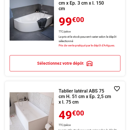
cm x Ep. 3 cm x l. 150
cm
99
€00
TTC/pièce
Le prix et le stock peuvent varier selon le dépôt
sélectionné
Prix de vente pratiqué par le dépôt d'Artigues.
Sélectionnez votre dépôt
Tablier latéral ABS 75
Ajouter
cm H. 51 cm x Ep. 2,5 cm
x l. 75 cm
49
€00
TTC/pièce