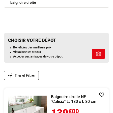
baignoire droite
CHOISIR VOTRE DÉPÔT
Bénéficiez des meilleurs prix
Visualisez les stocks
Tous les 
Accéder aux arrivages de votre dépot
Trier et Filtrer
Baignoire droite NF
Ajouter
"Calicia" L. 180 x l. 80 cm
139
€00