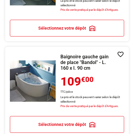
Le prix et le stock peuvent varier selon le dépôt
sélectionné
Prix de vente pratiqué par le dépôt d'Artigues.
Sélectionnez votre dépôt
Baignoire gauche gain
Ajouter
de place "Bandol" - L.
160 x l. 90 cm
109
€00
TTC/pièce
Le prix et le stock peuvent varier selon le dépôt
sélectionné
Prix de vente pratiqué par le dépôt d'Artigues.
Sélectionnez votre dépôt