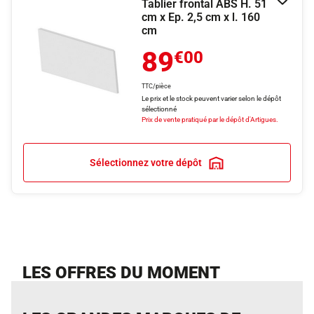
Tablier frontal ABS H. 51
Ajouter
cm x Ep. 2,5 cm x l. 160
cm
89
€00
TTC/pièce
Le prix et le stock peuvent varier selon le dépôt
sélectionné
Prix de vente pratiqué par le dépôt d'Artigues.
Sélectionnez votre dépôt
LES OFFRES DU MOMENT