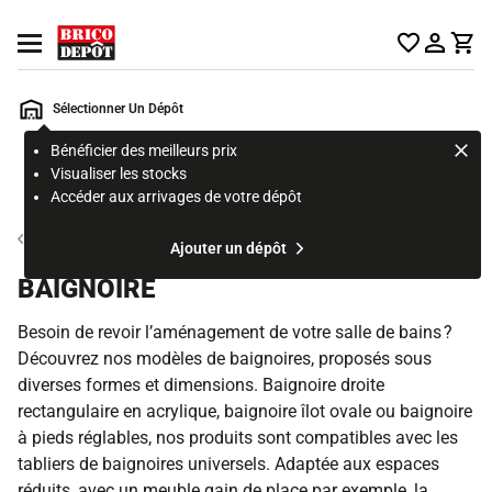
Accueil Brico Dépôt
Ouvrir le menu
Sélectionner Un Dépôt
Bénéficier des meilleurs prix
Rechercher
Visualiser les stocks
un
Accéder aux arrivages de votre dépôt
produit,
ou
Baignoire et balnéo
Ajouter un dépôt
une
page
BAIGNOIRE
Besoin de revoir l’aménagement de votre salle de bains ?
Découvrez nos modèles de baignoires, proposés sous
diverses formes et dimensions. Baignoire droite
rectangulaire en acrylique, baignoire îlot ovale ou baignoire
à pieds réglables, nos produits sont compatibles avec les
tabliers de baignoires universels. Adaptée aux espaces
réduits, avec un meuble gain de place par exemple, la