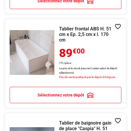
Sélectionnez votre dépôt
Tablier frontal ABS H. 51
Ajouter
cm x Ep. 2,5 cm x l. 170
cm
89
€00
TTC/pièce
Le prix et le stock peuvent varier selon le dépôt
sélectionné
Prix de vente pratiqué par le dépôt d'Artigues.
Sélectionnez votre dépôt
Tablier de baignoire gain
Ajouter
de place "Caspia" H. 51