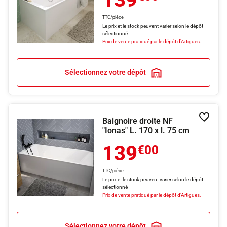
TTC/pièce
Le prix et le stock peuvent varier selon le dépôt
sélectionné
Prix de vente pratiqué par le dépôt d'Artigues.
Sélectionnez votre dépôt
Baignoire droite NF
Ajouter
"Ionas" L. 170 x l. 75 cm
139
€00
TTC/pièce
Le prix et le stock peuvent varier selon le dépôt
sélectionné
Prix de vente pratiqué par le dépôt d'Artigues.
Sélectionnez votre dépôt