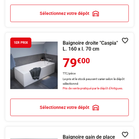
Sélectionnez votre dépôt
Baignoire droite "Caspia"
Ajouter
1ER PRIX
L. 160 x l. 70 cm
79
€00
TTC/pièce
Le prix et le stock peuvent varier selon le dépôt
sélectionné
Prix de vente pratiqué par le dépôt d'Artigues.
Sélectionnez votre dépôt
Baignoire gain de place
Ajouter