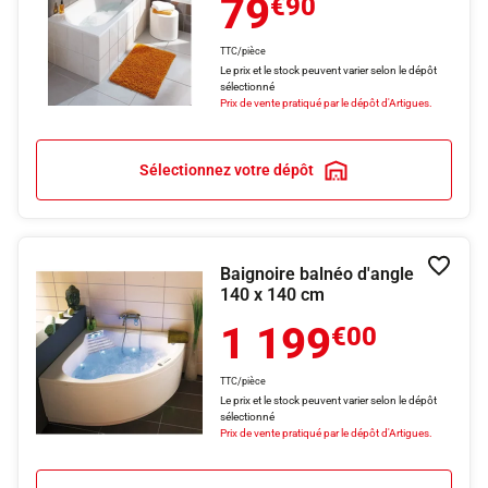
79
€90
TTC/pièce
Le prix et le stock peuvent varier selon le dépôt
sélectionné
Prix de vente pratiqué par le dépôt d'Artigues.
Sélectionnez votre dépôt
Baignoire balnéo d'angle
Ajouter
140 x 140 cm
1 199
€00
TTC/pièce
Le prix et le stock peuvent varier selon le dépôt
sélectionné
Prix de vente pratiqué par le dépôt d'Artigues.