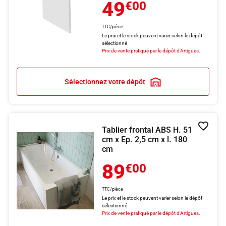
49
€00
TTC/pièce
Le prix et le stock peuvent varier selon le dépôt
sélectionné
Prix de vente pratiqué par le dépôt d'Artigues.
Sélectionnez votre dépôt
Tablier frontal ABS H. 51
Ajouter
cm x Ep. 2,5 cm x l. 180
cm
89
€00
TTC/pièce
Le prix et le stock peuvent varier selon le dépôt
sélectionné
Prix de vente pratiqué par le dépôt d'Artigues.