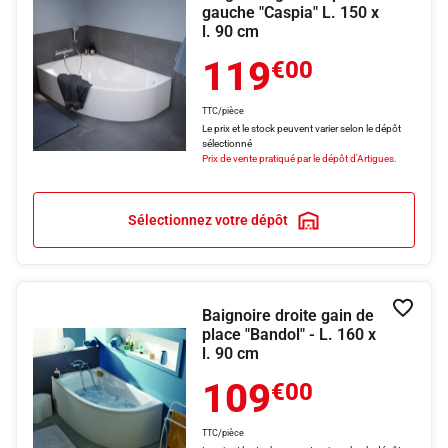
gauche "Caspia" L. 150 x
l. 90 cm
119
€00
TTC/pièce
Le prix et le stock peuvent varier selon le dépôt
sélectionné
Prix de vente pratiqué par le dépôt d'Artigues.
Sélectionnez votre dépôt
Baignoire droite gain de
Ajouter
place "Bandol" - L. 160 x
l. 90 cm
109
€00
TTC/pièce