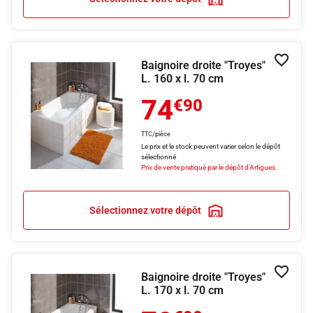
Baignoire droite "Troyes"
Ajouter
L. 160 x l. 70 cm
74
€90
TTC/pièce
Le prix et le stock peuvent varier selon le dépôt
sélectionné
Prix de vente pratiqué par le dépôt d'Artigues.
Sélectionnez votre dépôt
Baignoire droite "Troyes"
Ajouter
L. 170 x l. 70 cm