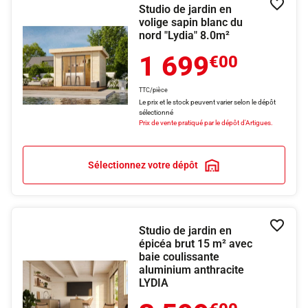
Studio de jardin en
Ajouter
volige sapin blanc du
nord "Lydia" 8.0m²
1 699
€00
TTC/pièce
Le prix et le stock peuvent varier selon le dépôt
sélectionné
Prix de vente pratiqué par le dépôt d'Artigues.
Sélectionnez votre dépôt
Studio de jardin en
Ajouter
épicéa brut 15 m² avec
baie coulissante
aluminium anthracite
LYDIA