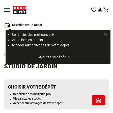
Accueil Brico Dépôt
Ouvrir le menu
Sélectionner Un Dépôt
Bénéficier des meilleurs prix
Rechercher
Visualiser les stocks
un
Accéder aux arrivages de votre dépôt
produit,
ou
Abri et rangement
Ajouter un dépôt
une
page
STUDIO DE JARDIN
CHOISIR VOTRE DÉPÔT
Bénéficiez des meilleurs prix
Visualisez les stocks
Tous les 
Accéder aux arrivages de votre dépot