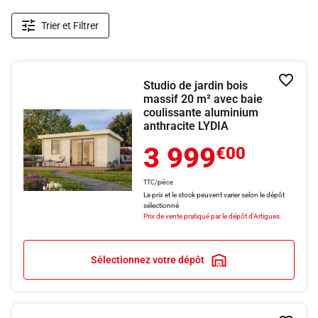
Trier et Filtrer
Studio de jardin bois
Ajouter
massif 20 m² avec baie
coulissante aluminium
anthracite LYDIA
3 999
€00
TTC/pièce
Le prix et le stock peuvent varier selon le dépôt
sélectionné
Prix de vente pratiqué par le dépôt d'Artigues.
Sélectionnez votre dépôt