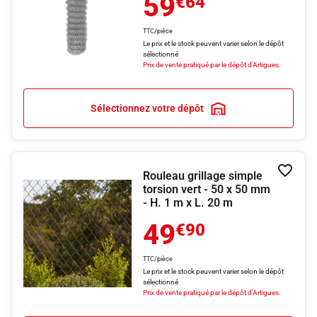
59
€64
TTC/pièce
Le prix et le stock peuvent varier selon le dépôt
sélectionné
Prix de vente pratiqué par le dépôt d'Artigues.
Sélectionnez votre dépôt
Rouleau grillage simple
Ajouter
torsion vert - 50 x 50 mm
- H. 1 m x L. 20 m
49
€90
TTC/pièce
Le prix et le stock peuvent varier selon le dépôt
sélectionné
Prix de vente pratiqué par le dépôt d'Artigues.