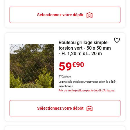
Sélectionnez votre dépôt
Rouleau grillage simple
Ajouter
torsion vert - 50 x 50 mm
- H. 1,20 m x L. 20 m
59
€90
TTC/pièce
Le prix et le stock peuvent varier selon le dépôt
sélectionné
Prix de vente pratiqué par le dépôt d'Artigues.
Sélectionnez votre dépôt