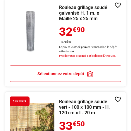
Rouleau grillage soudé
Ajouter
galvanisé H. 1 m. x
Maille 25 x 25 mm
32
€90
TTC/pièce
Le prix et le stock peuvent varier selon le dépôt
sélectionné
Prix de vente pratiqué par le dépôt d'Artigues.
Sélectionnez votre dépôt
Rouleau grillage soudé
Ajouter
1ER PRIX
vert - 100 x 100 mm - H.
120 cm x L. 20 m
33
€50