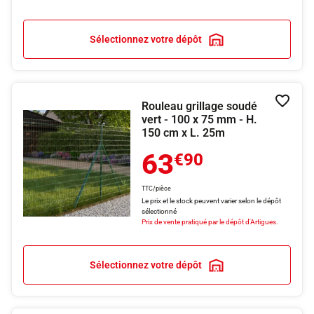
Sélectionnez votre dépôt
Rouleau grillage soudé
Ajouter
vert - 100 x 75 mm - H.
150 cm x L. 25m
63
€90
TTC/pièce
Le prix et le stock peuvent varier selon le dépôt
sélectionné
Prix de vente pratiqué par le dépôt d'Artigues.
Sélectionnez votre dépôt