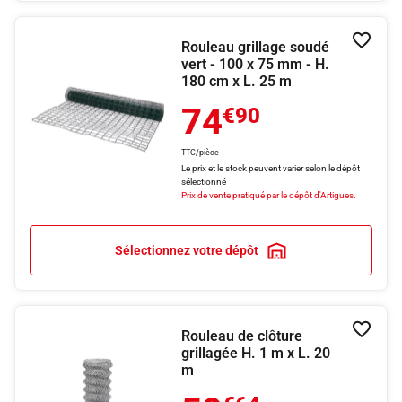
Rouleau grillage soudé
Ajouter
vert - 100 x 75 mm - H.
180 cm x L. 25 m
74
€90
TTC/pièce
Le prix et le stock peuvent varier selon le dépôt
sélectionné
Prix de vente pratiqué par le dépôt d'Artigues.
Sélectionnez votre dépôt
Rouleau de clôture
Ajouter
grillagée H. 1 m x L. 20
m