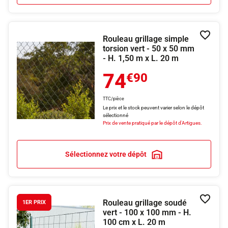
Rouleau grillage simple
Ajouter
torsion vert - 50 x 50 mm
- H. 1,50 m x L. 20 m
74
€90
TTC/pièce
Le prix et le stock peuvent varier selon le dépôt
sélectionné
Prix de vente pratiqué par le dépôt d'Artigues.
Sélectionnez votre dépôt
Rouleau grillage soudé
Ajouter
1ER PRIX
vert - 100 x 100 mm - H.
100 cm x L. 20 m