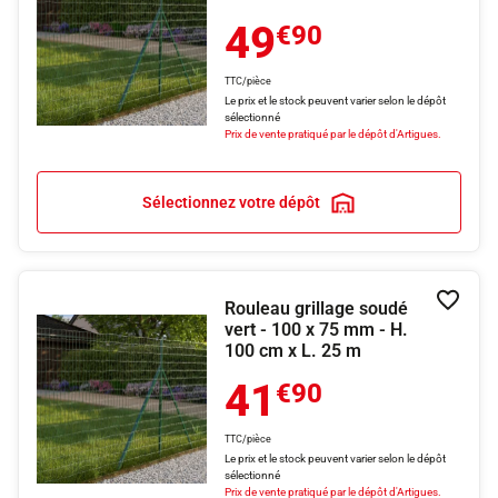
49
€90
TTC/pièce
Le prix et le stock peuvent varier selon le dépôt
sélectionné
Prix de vente pratiqué par le dépôt d'Artigues.
Sélectionnez votre dépôt
Rouleau grillage soudé
Ajouter
vert - 100 x 75 mm - H.
100 cm x L. 25 m
41
€90
TTC/pièce
Le prix et le stock peuvent varier selon le dépôt
sélectionné
Prix de vente pratiqué par le dépôt d'Artigues.