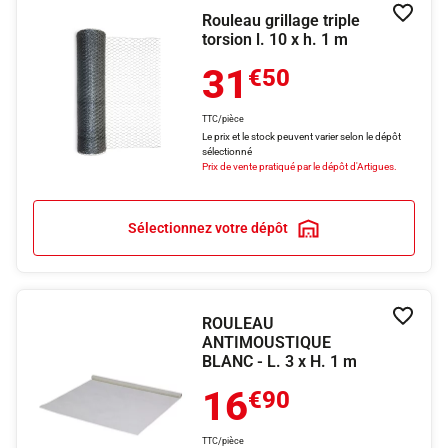
Rouleau grillage triple
Ajouter
torsion l. 10 x h. 1 m
31
€50
TTC/pièce
Le prix et le stock peuvent varier selon le dépôt
sélectionné
Prix de vente pratiqué par le dépôt d'Artigues.
Sélectionnez votre dépôt
ROULEAU
Ajouter
ANTIMOUSTIQUE
BLANC - L. 3 x H. 1 m
16
€90
TTC/pièce