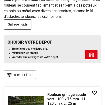
rouleau se coupent facilement et se fixent à des poteaux
en bois ou métal avec divers accessoires, comme le fil
d’attache, tendeurs, les crampillons.
Grillage rigide
CHOISIR VOTRE DÉPÔT
Bénéficiez des meilleurs prix
Visualisez les stocks
Tous les 
Accéder aux arrivages de votre dépot
Trier et Filtrer
Rouleau grillage soudé
Ajouter
vert - 100 x 75 mm - H.
120 cm x L. 25 m