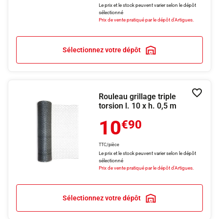
Le prix et le stock peuvent varier selon le dépôt
sélectionné
Prix de vente pratiqué par le dépôt d'Artigues.
Sélectionnez votre dépôt
Rouleau grillage triple
Ajouter
torsion l. 10 x h. 0,5 m
10
€90
TTC/pièce
Le prix et le stock peuvent varier selon le dépôt
sélectionné
Prix de vente pratiqué par le dépôt d'Artigues.
Sélectionnez votre dépôt