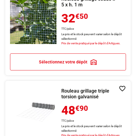
5 x h. 1 m
32
€50
TTC/pièce
Le prix et le stock peuvent varier selon le dépôt
sélectionné
Prix de vente pratiqué par le dépôt d'Artigues.
Sélectionnez votre dépôt
Rouleau grillage triple
Ajouter
torsion galvanisé
48
€90
TTC/pièce
Le prix et le stock peuvent varier selon le dépôt
sélectionné
Prix de vente pratiqué par le dépôt d'Artigues.