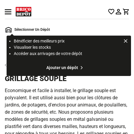
Accueil Brico Dépôt
Ouvrir le menu
Sélectionner Un Dépôt
Bénéficier des meilleurs prix
Rechercher
Visualiser les stocks
un
Accéder aux arrivages de votre dépôt
produit,
ou
Grillage
Ajouter un dépôt
une
page
GRILLAGE SOUPLE
Economique et facile à installer, le grillage souple est
polyvalent. Il est utilisé aussi bien pour les clôtures de
jardins, de potagers, d'enclos pour animaux, de poulaillers,
de zones de sécurité, etc. Nous proposons plusieurs
modèles de grillages souples en métal galvanisé ou
plastifié vert dans diverses mailles, hauteurs et longueurs,
pour répondre à tous vos besoins. Les grillages souples en