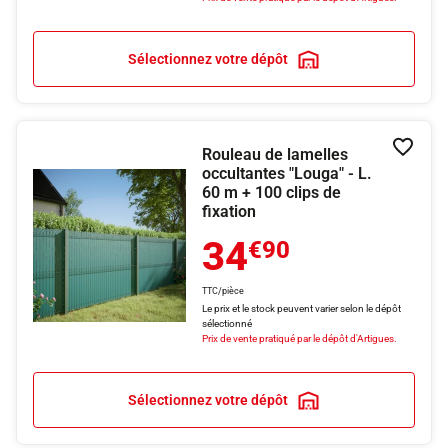
Sélectionnez votre dépôt
Rouleau de lamelles
Ajouter
occultantes "Louga" - L.
60 m + 100 clips de
fixation
34
€90
TTC/pièce
Le prix et le stock peuvent varier selon le dépôt
sélectionné
Prix de vente pratiqué par le dépôt d'Artigues.
Sélectionnez votre dépôt