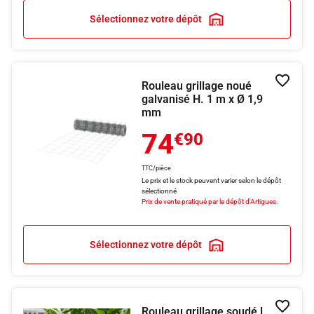
Sélectionnez votre dépôt
Rouleau grillage noué
Ajouter
galvanisé H. 1 m x Ø 1,9
mm
74
€90
TTC/pièce
Le prix et le stock peuvent varier selon le dépôt
sélectionné
Prix de vente pratiqué par le dépôt d'Artigues.
Sélectionnez votre dépôt
Rouleau grillage soudé l.
Ajouter