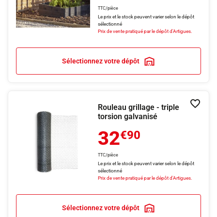
TTC/pièce
Le prix et le stock peuvent varier selon le dépôt
sélectionné
Prix de vente pratiqué par le dépôt d'Artigues.
Sélectionnez votre dépôt
Rouleau grillage - triple
Ajouter
torsion galvanisé
32
€90
TTC/pièce
Le prix et le stock peuvent varier selon le dépôt
sélectionné
Prix de vente pratiqué par le dépôt d'Artigues.
Sélectionnez votre dépôt