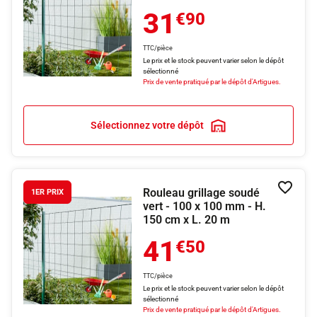
31
€90
TTC/pièce
Le prix et le stock peuvent varier selon le dépôt
sélectionné
Prix de vente pratiqué par le dépôt d'Artigues.
Sélectionnez votre dépôt
Rouleau grillage soudé
Ajouter
1ER PRIX
vert - 100 x 100 mm - H.
150 cm x L. 20 m
41
€50
TTC/pièce
Le prix et le stock peuvent varier selon le dépôt
sélectionné
Prix de vente pratiqué par le dépôt d'Artigues.