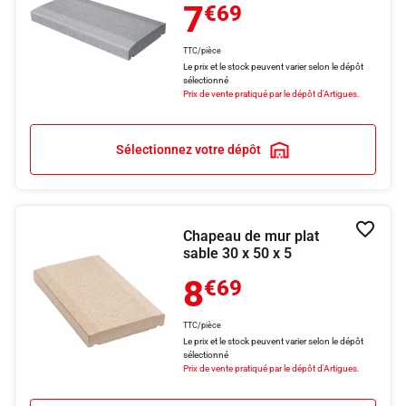
7
€69
TTC/pièce
Le prix et le stock peuvent varier selon le dépôt
sélectionné
Prix de vente pratiqué par le dépôt d'Artigues.
Sélectionnez votre dépôt
Chapeau de mur plat
Ajouter
sable 30 x 50 x 5
8
€69
TTC/pièce
Le prix et le stock peuvent varier selon le dépôt
sélectionné
Prix de vente pratiqué par le dépôt d'Artigues.