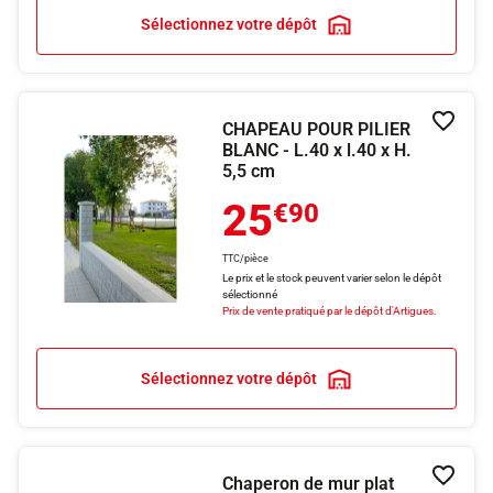
Sélectionnez votre dépôt
CHAPEAU POUR PILIER
Ajouter
BLANC - L.40 x l.40 x H.
5,5 cm
25
€90
TTC/pièce
Le prix et le stock peuvent varier selon le dépôt
sélectionné
Prix de vente pratiqué par le dépôt d'Artigues.
Sélectionnez votre dépôt
Chaperon de mur plat
Ajouter