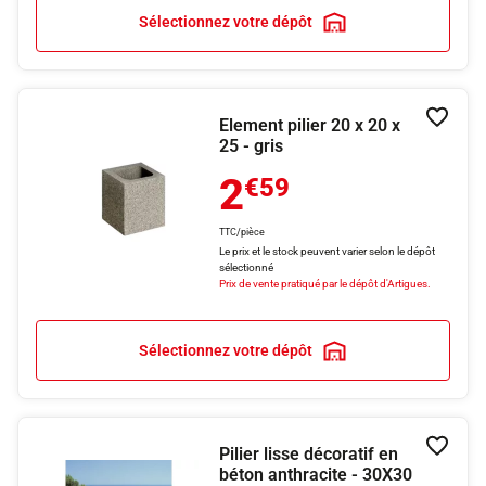
Sélectionnez votre dépôt
Element pilier 20 x 20 x
Ajouter
25 - gris
2
€59
TTC/pièce
Le prix et le stock peuvent varier selon le dépôt
sélectionné
Prix de vente pratiqué par le dépôt d'Artigues.
Sélectionnez votre dépôt
Pilier lisse décoratif en
Ajouter
béton anthracite - 30X30