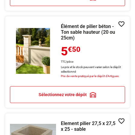
Élément de pilier béton -
Ajouter
Ton sable hauteur (20 ou
25cm)
5
€50
TTC/pièce
Le prix et le stock peuvent varier selon le dépôt
sélectionné
Prix de vente pratiqué par le dépôt d'Artigues.
Sélectionnez votre dépôt
Element pilier 27,5 x 27,5
Ajouter
x 25 - sable