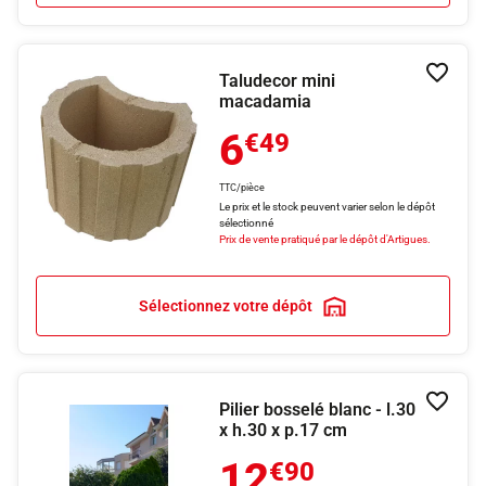
Taludecor mini
Ajouter
macadamia
6
€49
TTC/pièce
Le prix et le stock peuvent varier selon le dépôt
sélectionné
Prix de vente pratiqué par le dépôt d'Artigues.
Sélectionnez votre dépôt
Pilier bosselé blanc - l.30
Ajouter
x h.30 x p.17 cm
12
€90