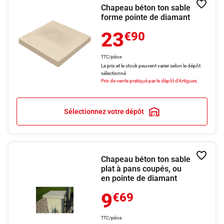
Chapeau béton ton sable
Ajouter
forme pointe de diamant
23
€90
TTC/pièce
Le prix et le stock peuvent varier selon le dépôt
sélectionné
Prix de vente pratiqué par le dépôt d'Artigues.
Sélectionnez votre dépôt
Chapeau béton ton sable
Ajouter
plat à pans coupés, ou
en pointe de diamant
9
€69
TTC/pièce