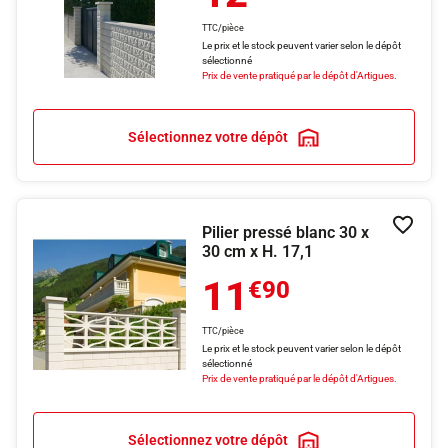
TTC/pièce
Le prix et le stock peuvent varier selon le dépôt
sélectionné
Prix de vente pratiqué par le dépôt d'Artigues.
Sélectionnez votre dépôt
Pilier pressé blanc 30 x
Ajouter
30 cm x H. 17,1
11
€90
TTC/pièce
Le prix et le stock peuvent varier selon le dépôt
sélectionné
Prix de vente pratiqué par le dépôt d'Artigues.
Sélectionnez votre dépôt