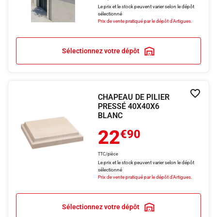
Le prix et le stock peuvent varier selon le dépôt
sélectionné
Prix de vente pratiqué par le dépôt d'Artigues.
Sélectionnez votre dépôt
CHAPEAU DE PILIER
Ajouter
PRESSÉ 40X40X6
BLANC
22
€90
TTC/pièce
Le prix et le stock peuvent varier selon le dépôt
sélectionné
Prix de vente pratiqué par le dépôt d'Artigues.
Sélectionnez votre dépôt