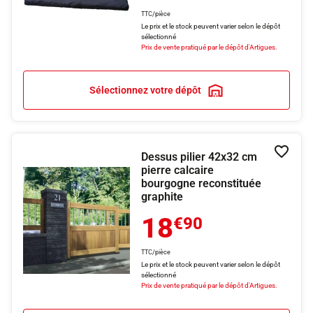
TTC/pièce
Le prix et le stock peuvent varier selon le dépôt
sélectionné
Prix de vente pratiqué par le dépôt d'Artigues.
Sélectionnez votre dépôt
Dessus pilier 42x32 cm
Ajouter
pierre calcaire
bourgogne reconstituée
graphite
18
€90
TTC/pièce
Le prix et le stock peuvent varier selon le dépôt
sélectionné
Prix de vente pratiqué par le dépôt d'Artigues.