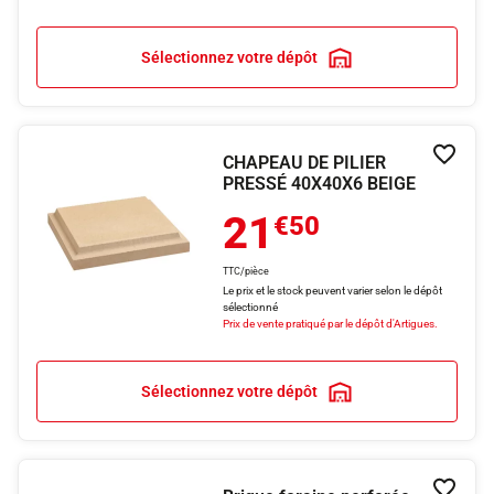
Sélectionnez votre dépôt
CHAPEAU DE PILIER
Ajouter
PRESSÉ 40X40X6 BEIGE
21
€50
TTC/pièce
Le prix et le stock peuvent varier selon le dépôt
sélectionné
Prix de vente pratiqué par le dépôt d'Artigues.
Sélectionnez votre dépôt