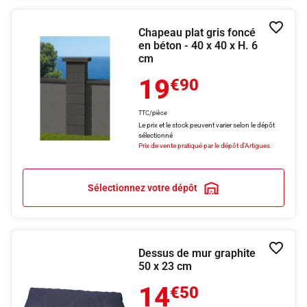
Chapeau plat gris foncé
Ajouter
en béton - 40 x 40 x H. 6
cm
19
€90
TTC/pièce
Le prix et le stock peuvent varier selon le dépôt
sélectionné
Prix de vente pratiqué par le dépôt d'Artigues.
Sélectionnez votre dépôt
Dessus de mur graphite
Ajouter
50 x 23 cm
14
€50