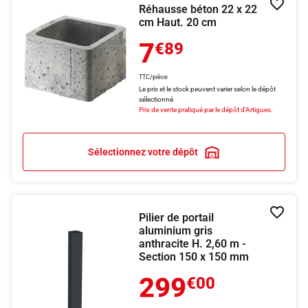
Réhausse béton 22 x 22
Ajouter
cm Haut. 20 cm
7
€89
TTC/pièce
Le prix et le stock peuvent varier selon le dépôt
sélectionné
Prix de vente pratiqué par le dépôt d'Artigues.
Sélectionnez votre dépôt
Pilier de portail
Ajouter
aluminium gris
anthracite H. 2,60 m -
Section 150 x 150 mm
299
€00