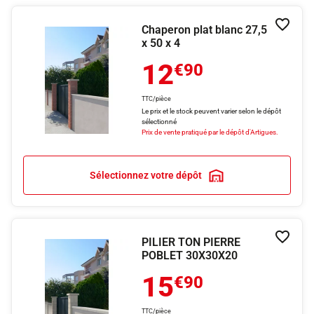
Chaperon plat blanc 27,5
Ajouter
x 50 x 4
12
€90
TTC/pièce
Le prix et le stock peuvent varier selon le dépôt
sélectionné
Prix de vente pratiqué par le dépôt d'Artigues.
Sélectionnez votre dépôt
PILIER TON PIERRE
Ajouter
POBLET 30X30X20
15
€90
TTC/pièce