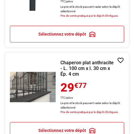
TTC/pièce
Le prix et le stock peuvent varier selon le dépôt
sélectionné
Prix de vente pratiqué par le dépôt d'Artigues.
Sélectionnez votre dépôt
Chaperon plat anthracite
Ajouter
- L. 100 cm x l. 30 cm x
Ép. 4 cm
29
€77
TTC/pièce
Le prix et le stock peuvent varier selon le dépôt
sélectionné
Prix de vente pratiqué par le dépôt d'Artigues.
Sélectionnez votre dépôt