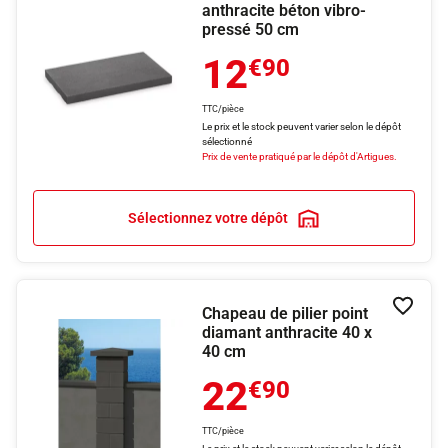
anthracite béton vibro-
pressé 50 cm
12
€90
TTC/pièce
Le prix et le stock peuvent varier selon le dépôt
sélectionné
Prix de vente pratiqué par le dépôt d'Artigues.
Sélectionnez votre dépôt
Chapeau de pilier point
Ajouter
diamant anthracite 40 x
40 cm
22
€90
TTC/pièce