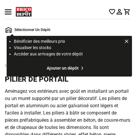
Accueil Brico Dépôt
Ouvrir le menu
Sélectionner Un Dépôt
Bénéficier des meilleurs prix
Rechercher
Visualiser les stocks
un
Accéder aux arrivages de votre dépôt
produit,
ou
Portail, portillon et clôture
Ajouter un dépôt
une
page
PILIER DE PORTAIL
Aménagez vos extérieurs avec goût en installant un portail
ou un muret supporté par un pilier décoratif. Les piliers de
portail en aluminium ou acier galvanisé sont légers et
faciles à installer. Les piliers à bâtir se composent de
pièces préfabriquées à assembler en béton, de couvre-murs
et de chapeaux de toutes les dimensions. Ils sont
disponibles dans différents styles, effet béton, pierre