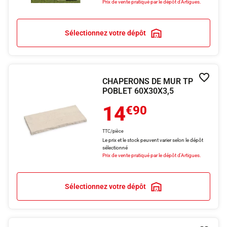
Prix de vente pratiqué par le dépôt d'Artigues.
Sélectionnez votre dépôt
CHAPERONS DE MUR TP
Ajouter
POBLET 60X30X3,5
14
€90
TTC/pièce
Le prix et le stock peuvent varier selon le dépôt
sélectionné
Prix de vente pratiqué par le dépôt d'Artigues.
Sélectionnez votre dépôt