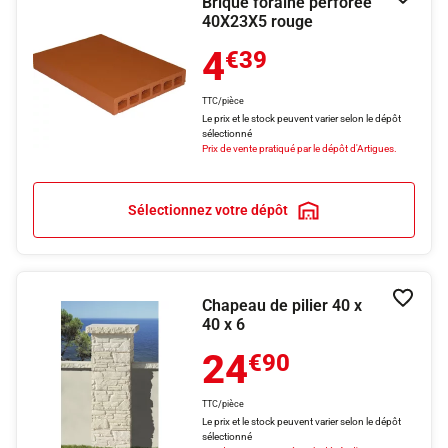
Brique foraine perforée
Ajouter
40X23X5 rouge
4
€39
TTC/pièce
Le prix et le stock peuvent varier selon le dépôt
sélectionné
Prix de vente pratiqué par le dépôt d'Artigues.
Sélectionnez votre dépôt
Chapeau de pilier 40 x
Ajouter
40 x 6
24
€90
TTC/pièce
Le prix et le stock peuvent varier selon le dépôt
sélectionné