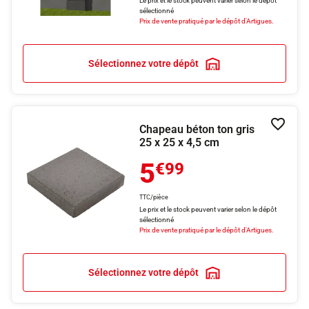
Le prix et le stock peuvent varier selon le dépôt
sélectionné
Prix de vente pratiqué par le dépôt d'Artigues.
Sélectionnez votre dépôt
Chapeau béton ton gris
Ajouter
25 x 25 x 4,5 cm
5
€99
TTC/pièce
Le prix et le stock peuvent varier selon le dépôt
sélectionné
Prix de vente pratiqué par le dépôt d'Artigues.
Sélectionnez votre dépôt