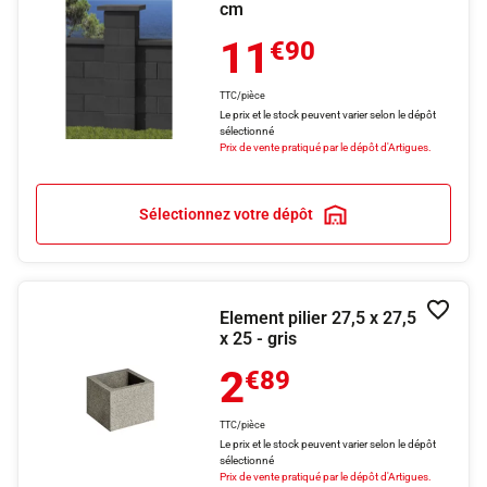
cm
11
€90
TTC/pièce
Le prix et le stock peuvent varier selon le dépôt
sélectionné
Prix de vente pratiqué par le dépôt d'Artigues.
Sélectionnez votre dépôt
Element pilier 27,5 x 27,5
Ajouter
x 25 - gris
2
€89
TTC/pièce
Le prix et le stock peuvent varier selon le dépôt
sélectionné
Prix de vente pratiqué par le dépôt d'Artigues.