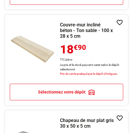
Couvre-mur incliné
Ajouter
béton - Ton sable - 100 x
28 x 5 cm
18
€90
TTC/pièce
Le prix et le stock peuvent varier selon le dépôt
sélectionné
Prix de vente pratiqué par le dépôt d'Artigues.
Sélectionnez votre dépôt
Chapeau de mur plat gris
Ajouter
30 x 50 x 5 cm