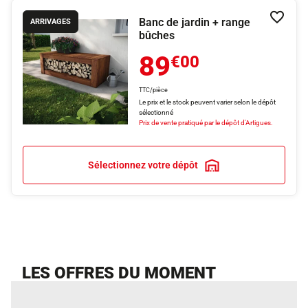
Banc de jardin + range
Ajouter
ARRIVAGES
bûches
89
€00
TTC/pièce
Le prix et le stock peuvent varier selon le dépôt
sélectionné
Prix de vente pratiqué par le dépôt d'Artigues.
Sélectionnez votre dépôt
LES OFFRES DU MOMENT