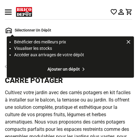
Accueil Brico Dépôt
Ouvrir le menu
Sélectionner Un Dépôt
Bénéficier des meilleurs prix
Rechercher
Visualiser les stocks
un
Accéder aux arrivages de votre dépôt
produit,
ou
Jardinage
Ajouter un dépôt
une
page
CARRÉ POTAGER
Cultivez votre jardin avec des carrés potagers en kit faciles
à installer sur le balcon, la terrasse ou au jardin. Ils offrent
une solution complète, pratique et esthétique pour la
culture de vos propres fruits, légumes et herbes
aromatiques. Nous vous proposons des carrés potagers
compacts parfaits pour les espaces restreints comme des
ensembles modulables pour les jardins plus vastes, pour