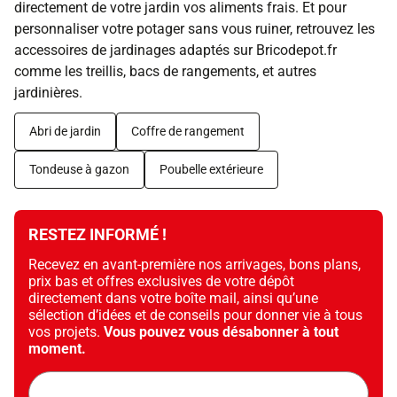
directement de votre jardin vos aliments frais. Et pour
personnaliser votre potager sans vous ruiner, retrouvez les
accessoires de jardinages adaptés sur Bricodepot.fr
comme les treillis, bacs de rangements, et autres
jardinières.
Abri de jardin
Coffre de rangement
Tondeuse à gazon
Poubelle extérieure
RESTEZ INFORMÉ !
Recevez en avant-première nos arrivages, bons plans,
prix bas et offres exclusives de votre dépôt
directement dans votre boîte mail, ainsi qu’une
sélection d’idées et de conseils pour donner vie à tous
vos projets.
Vous pouvez vous désabonner à tout
moment.
Adresse