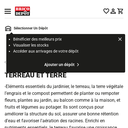
Accueil Brico Dépôt
Ouvrir le menu
Sélectionner Un Dépôt
Bénéficier des meilleurs prix
Rechercher
Visualiser les stocks
un
Accéder aux arrivages de votre dépôt
produit,
ou
Jardinage
Ajouter un dépôt
une
page
TERREAU ET TERRE
-Eléments essentiels du jardinier, le terreau, la terre végétale
l’engrais et le compost permettent de planter ou rempoter
fleurs, plantes au jardin, au balcon comme à la maison, et
fruits et légumes au potager. Ils sont conçus pour
améliorer la structure du sol, assurer une bonne rétention
d'eau et favoriser l'aération des racines. Enrichi en
nutriments essentiels, le terreau favorise une croissance