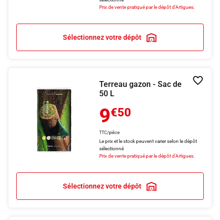
Prix de vente pratiqué par le dépôt d'Artigues.
Sélectionnez votre dépôt
Terreau gazon - Sac de
Ajouter
50 L
9
€50
TTC/pièce
Le prix et le stock peuvent varier selon le dépôt
sélectionné
Prix de vente pratiqué par le dépôt d'Artigues.
Sélectionnez votre dépôt