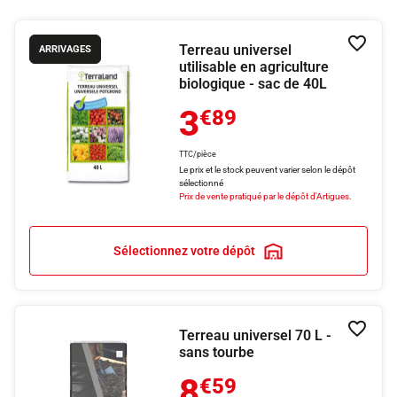
Terreau universel
Ajouter
ARRIVAGES
utilisable en agriculture
biologique - sac de 40L
3
€89
TTC/pièce
Le prix et le stock peuvent varier selon le dépôt
sélectionné
Prix de vente pratiqué par le dépôt d'Artigues.
Sélectionnez votre dépôt
Terreau universel 70 L -
Ajouter
sans tourbe
8
€59