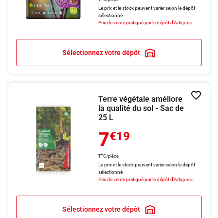
Le prix et le stock peuvent varier selon le dépôt
sélectionné
Prix de vente pratiqué par le dépôt d'Artigues.
Sélectionnez votre dépôt
Terre végétale améliore
Ajouter
la qualité du sol - Sac de
25 L
7
€19
TTC/pièce
Le prix et le stock peuvent varier selon le dépôt
sélectionné
Prix de vente pratiqué par le dépôt d'Artigues.
Sélectionnez votre dépôt