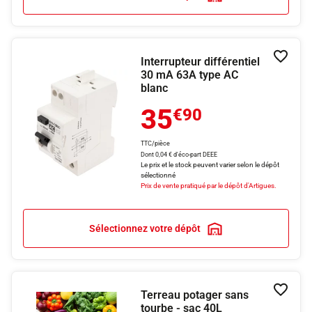
Interrupteur différentiel
Ajouter
30 mA 63A type AC
blanc
35
€90
TTC/pièce
Dont 0,04 € d'éco-part DEEE
Le prix et le stock peuvent varier selon le dépôt
sélectionné
Prix de vente pratiqué par le dépôt d'Artigues.
Sélectionnez votre dépôt
Terreau potager sans
Ajouter
tourbe - sac 40L