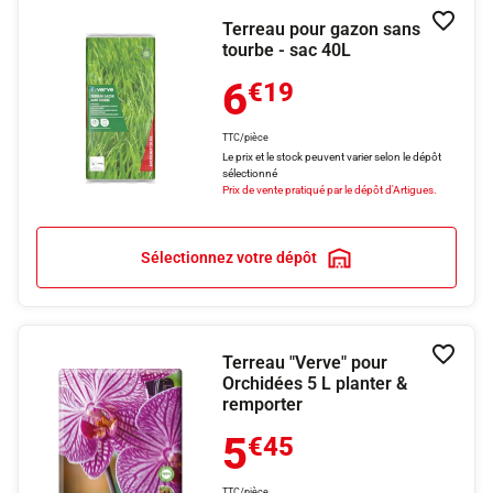
Terreau pour gazon sans
Ajouter
tourbe - sac 40L
6
€19
TTC/pièce
Le prix et le stock peuvent varier selon le dépôt
sélectionné
Prix de vente pratiqué par le dépôt d'Artigues.
Sélectionnez votre dépôt
Terreau "Verve" pour
Ajouter
Orchidées 5 L planter &
remporter
5
€45
TTC/pièce