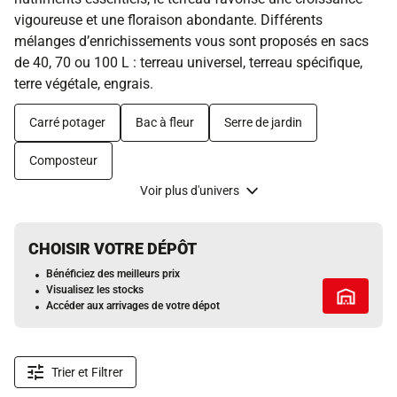
vigoureuse et une floraison abondante. Différents
mélanges d’enrichissements vous sont proposés en sacs
de 40, 70 ou 100 L : terreau universel, terreau spécifique,
terre végétale, engrais.
Carré potager
Bac à fleur
Serre de jardin
Composteur
Voir plus d'univers
CHOISIR VOTRE DÉPÔT
Bénéficiez des meilleurs prix
Visualisez les stocks
Tous les 
Accéder aux arrivages de votre dépot
Trier et Filtrer