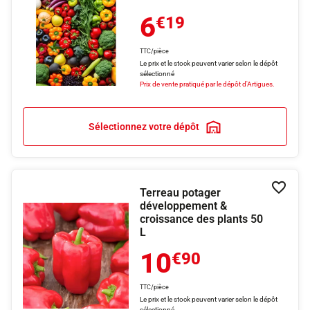
6
€19
TTC/pièce
Le prix et le stock peuvent varier selon le dépôt
sélectionné
Prix de vente pratiqué par le dépôt d'Artigues.
Sélectionnez votre dépôt
Terreau potager
Ajouter
développement &
croissance des plants 50
L
10
€90
TTC/pièce
Le prix et le stock peuvent varier selon le dépôt
sélectionné