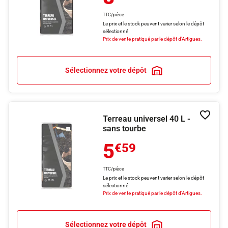
TTC/pièce
Le prix et le stock peuvent varier selon le dépôt
sélectionné
Prix de vente pratiqué par le dépôt d'Artigues.
Sélectionnez votre dépôt
Terreau universel 40 L -
Ajouter
sans tourbe
5
€59
TTC/pièce
Le prix et le stock peuvent varier selon le dépôt
sélectionné
Prix de vente pratiqué par le dépôt d'Artigues.
Sélectionnez votre dépôt