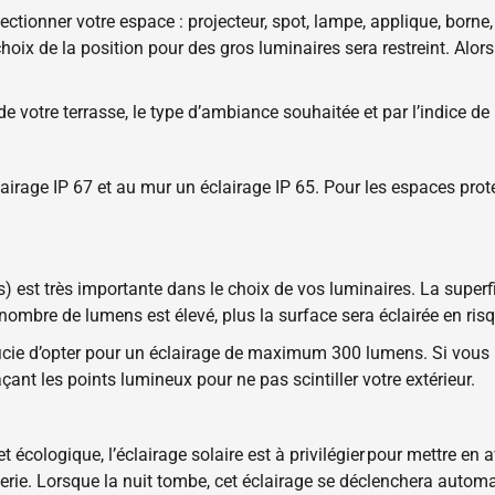
tionner votre espace : projecteur, spot, lampe, applique, borne, 
ix de la position pour des gros luminaires sera restreint. Alors
de votre terrasse, le type d’ambiance souhaitée et par l’indice de
lairage IP 67 et au mur un éclairage IP 65. Pour les espaces prot
s) est très importante dans le choix de vos luminaires. La superf
nombre de lumens est élevé, plus la surface sera éclairée en ris
icie d’opter pour un éclairage de maximum 300 lumens. Si vous 
ant les points lumineux pour ne pas scintiller votre extérieur.
t écologique, l’éclairage solaire est à privilégier pour mettre en 
tterie. Lorsque la nuit tombe, cet éclairage se déclenchera autom