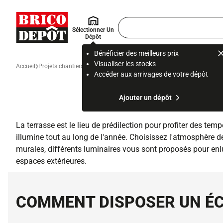
Accueil Brico Dépôt
Rechercher
Sélectionner Un
un
Dépôt
produit,
ou
Bénéficier des meilleurs prix
une
Visualiser les stocks
Accueil
Projets chantiers renovation
Comment bien eclairer une terrasse
page
Accéder aux arrivages de votre dépôt
COMMENT
Ajouter un dépôt
La terrasse est le lieu de prédilection pour profiter des temp
illumine tout au long de l'année. Choisissez l'atmosphère de
murales, différents luminaires vous sont proposés pour enlu
espaces extérieures.
COMMENT DISPOSER UN ÉC