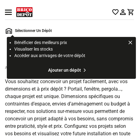
Accueil Brico Dépôt
Ouvrir le menu
Sélectionner Un Dépôt
Bénéficier des meilleurs prix
Rechercher
Visualiser les stocks
un
Accéder aux arrivages de votre dépôt
produit,
ou
Accueil
Ajouter un dépôt
une
page
Vous souhaitez concevoir un projet facilement, avec vos
dimensions et à prix dépôt ? Portail, fenêtre, pergola…,
chaque projet est unique. Dimensions spécifiques ou
contraintes d’espace, envies d’aménagement ou budget à
respecter, nos solutions sur-mesure vous permettent de
concevoir un projet adapté à vos besoins, sans compromis
entre praticité, style et prix. Configurez vos projets selon
vos besoins et visualisez votre future installation en toute