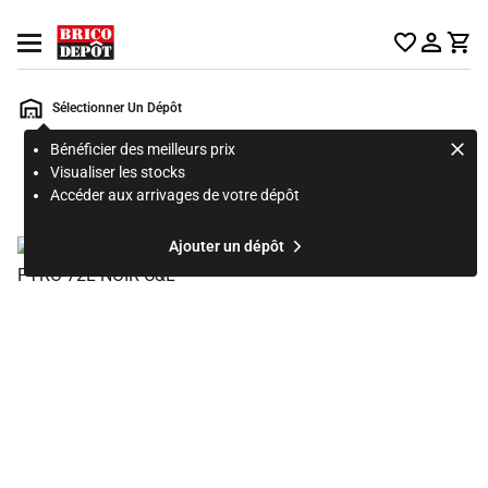
Accueil Brico Dépôt
Ouvrir le menu
Sélectionner Un Dépôt
Bénéficier des meilleurs prix
Rechercher
Visualiser les stocks
un
Accéder aux arrivages de votre dépôt
produit,
ou
Ajouter un dépôt
une
page