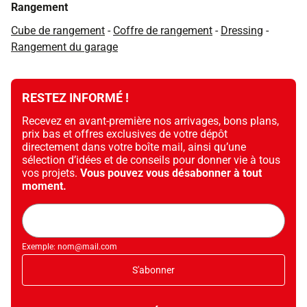
Rangement
Cube de rangement
-
Coffre de rangement
-
Dressing
-
Rangement du garage
RESTEZ INFORMÉ !
Recevez en avant-première nos arrivages, bons plans,
prix bas et offres exclusives de votre dépôt
directement dans votre boîte mail, ainsi qu’une
sélection d’idées et de conseils pour donner vie à tous
vos projets.
Vous pouvez vous désabonner à tout
moment.
Adresse
mail
Exemple: nom@mail.com
S'abonner