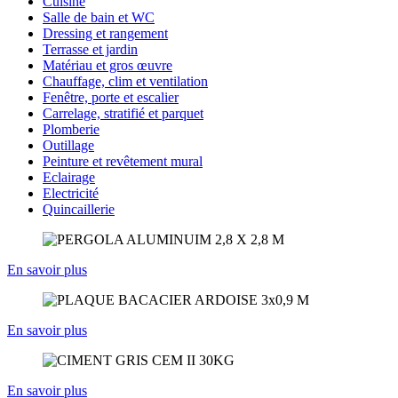
Cuisine
Salle de bain et WC
Dressing et rangement
Terrasse et jardin
Matériau et gros œuvre
Chauffage, clim et ventilation
Fenêtre, porte et escalier
Carrelage, stratifié et parquet
Plomberie
Outillage
Peinture et revêtement mural
Eclairage
Electricité
Quincaillerie
En savoir plus
En savoir plus
En savoir plus