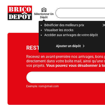
Accueil Brico Dépôt
Rechercher
Sélectionner Un
un
Dépôt
produit,
ou
Bénéficier des meilleurs prix
une
Visualiser les stocks
page
Accéder aux arrivages de votre dépôt
Ajouter un dépôt
RESTEZ INFORMÉ !
Recevez en avant-première nos arrivages, bons pl
directement dans votre boîte mail, ainsi qu’une 
vos projets.
Vous pouvez vous désabonner à t
Adresse
mail
Exemple: nom@mail.com