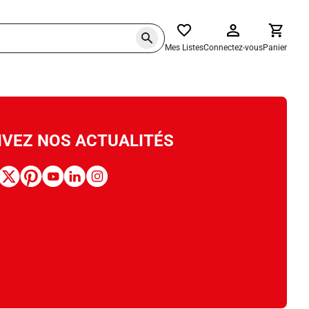
Mes Listes
Connectez-vous
Panier
IVEZ NOS ACTUALITÉS
book
x
pinterest
youtube
linkedin
instagram