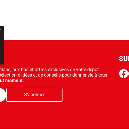
SU
ans, prix bas et offres exclusives de votre dépôt
face
sélection d’idées et de conseils pour donner vie à tous
out moment.
S'abonner