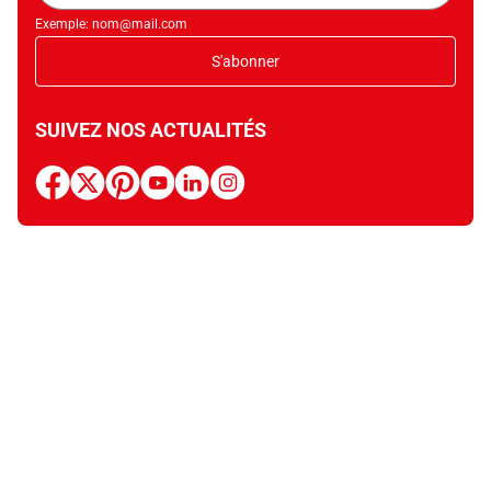
Exemple: nom@mail.com
S'abonner
SUIVEZ NOS ACTUALITÉS
facebook
x
pinterest
youtube
linkedin
instagram