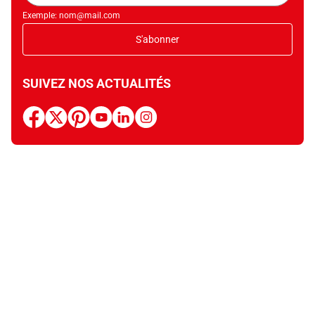
Exemple: nom@mail.com
S'abonner
SUIVEZ NOS ACTUALITÉS
facebook
x
pinterest
youtube
linkedin
instagram