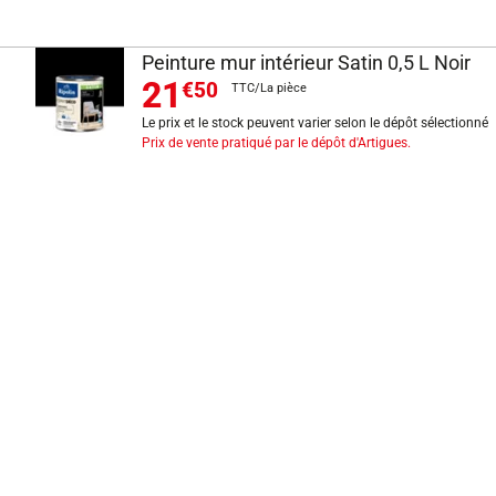
Peinture mur intérieur Satin 0,5 L Noir
21
€50
TTC/La pièce
Le prix et le stock peuvent varier selon le dépôt sélectionné
Prix de vente pratiqué par le dépôt d'Artigues.
INFORMATIONS LÉGALES
Mentions légales
CGV
Exercer mon droit de rétractation
CGU carte client
Conditions des offres
Politique de protection des données
Politique cookies
Gérer mes préférences de cookies
Newsletter : se désinscrire
Formulaire d'exercice de droits