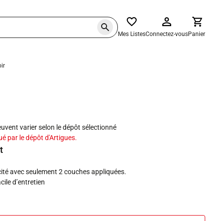
Mes Listes
Connectez-vous
Panier
ir
haits
peuvent varier selon le dépôt sélectionné
ué par le dépôt d'Artigues.
t
cité avec seulement 2 couches appliquées.
cile d’entretien
 dans l'air intérieur A+