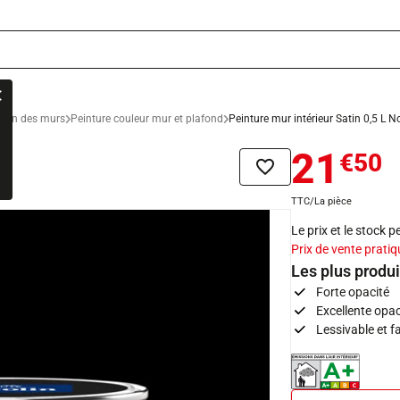
ation des murs
Peinture couleur mur et plafond
Peinture mur intérieur Satin 0,5 L No
21
€50
Ajouter à la liste de sou
TTC/La pièce
Le prix et le stock 
Prix de vente pratiq
Les plus produi
Forte opacité
Excellente opa
Lessivable et fa
Indice d'émissions