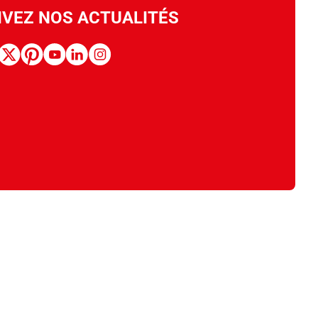
IVEZ NOS ACTUALITÉS
book
x
pinterest
youtube
linkedin
instagram