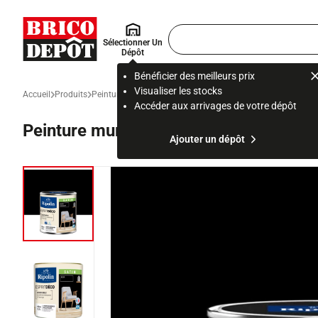
Accueil Brico Dépôt
Rechercher
Sélectionner Un
un
Dépôt
produit,
ou
Bénéficier des meilleurs prix
une
Visualiser les stocks
Accueil
Produits
Peinture et revêtement mural
Peinture intérieure et prépar
page
Accéder aux arrivages de votre dépôt
Peinture mur intérieur Satin 0,5 L Noir
Ajouter un dépôt