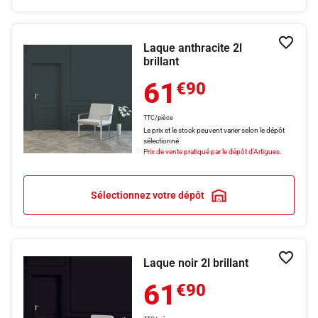
Laque anthracite 2l
Ajouter
brillant
61
€90
TTC/pièce
Le prix et le stock peuvent varier selon le dépôt
sélectionné
Prix de vente pratiqué par le dépôt d'Artigues.
Sélectionnez votre dépôt
Laque noir 2l brillant
Ajouter
61
€90