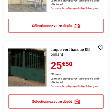
Le prix et le stock peuvent varier selon le dépôt
sélectionné
Prix de vente pratiqué par le dépôt d'Artigues.
Sélectionnez votre dépôt
Laque vert basque 0l5
Ajouter
brillant
25
€50
TTC/pièce
Le prix et le stock peuvent varier selon le dépôt
sélectionné
Prix de vente pratiqué par le dépôt d'Artigues.
Sélectionnez votre dépôt