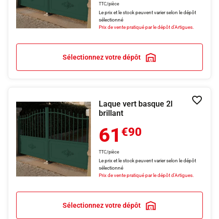
TTC/pièce
Le prix et le stock peuvent varier selon le dépôt
sélectionné
Prix de vente pratiqué par le dépôt d'Artigues.
Sélectionnez votre dépôt
Laque vert basque 2l
Ajouter
brillant
61
€90
TTC/pièce
Le prix et le stock peuvent varier selon le dépôt
sélectionné
Prix de vente pratiqué par le dépôt d'Artigues.
Sélectionnez votre dépôt