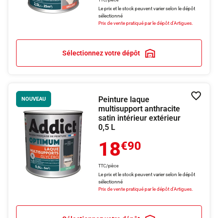
TTC/pièce
Le prix et le stock peuvent varier selon le dépôt
sélectionné
Prix de vente pratiqué par le dépôt d'Artigues.
Sélectionnez votre dépôt
Peinture laque
Ajouter
NOUVEAU
multisupport anthracite
satin intérieur extérieur
0,5 L
18
€90
TTC/pièce
Le prix et le stock peuvent varier selon le dépôt
sélectionné
Prix de vente pratiqué par le dépôt d'Artigues.