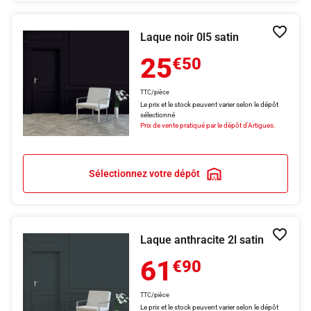
Laque noir 0l5 satin
Ajouter
25
€50
TTC/pièce
Le prix et le stock peuvent varier selon le dépôt
sélectionné
Prix de vente pratiqué par le dépôt d'Artigues.
Sélectionnez votre dépôt
Laque anthracite 2l satin
Ajouter
61
€90
TTC/pièce
Le prix et le stock peuvent varier selon le dépôt