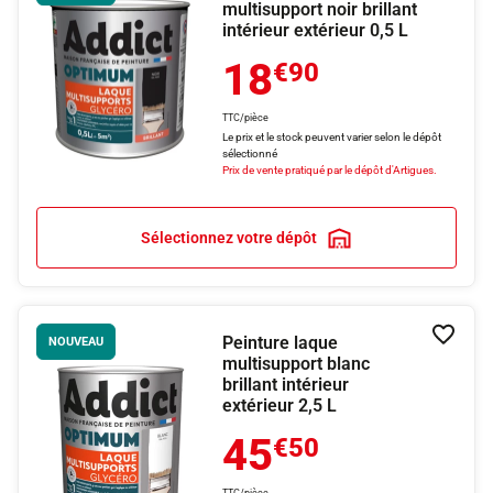
multisupport noir brillant
intérieur extérieur 0,5 L
18
€90
TTC/pièce
Le prix et le stock peuvent varier selon le dépôt
sélectionné
Prix de vente pratiqué par le dépôt d'Artigues.
Sélectionnez votre dépôt
Peinture laque
Ajouter
NOUVEAU
multisupport blanc
brillant intérieur
extérieur 2,5 L
45
€50