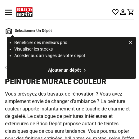
Accueil Brico Dépôt
Ouvrir le menu
Sélectionner Un Dépôt
Bénéficier des meilleurs prix
Rechercher
Visualiser les stocks
un
Accéder aux arrivages de votre dépôt
produit,
ou
Peinture intérieure et préparation des murs
Ajouter un dépôt
une
page
PEINTURE MURALE COULEUR
Vous prévoyez des travaux de rénovation ? Vous avez
simplement envie de changer d’ambiance ? La peinture
couleur apporte instantanément une touche de charme et
de gaieté. Le catalogue de peintures intérieures et
extérieures de Brico Dépôt propose autant de teintes
classiques que de couleurs tendance. Vous pourrez opter
pour des finitions satinées, brillantes ou mates, selon l’effet