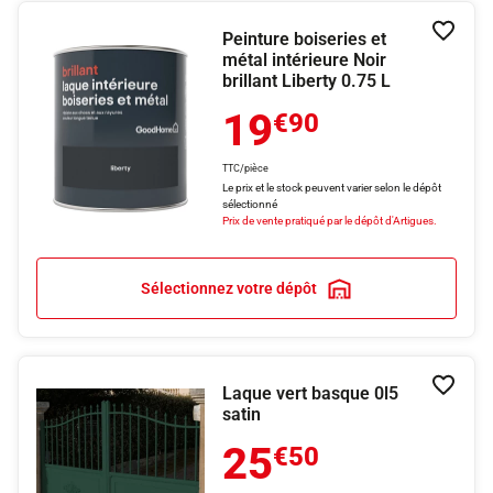
Peinture boiseries et
Ajouter
métal intérieure Noir
brillant Liberty 0.75 L
19
€90
TTC/pièce
Le prix et le stock peuvent varier selon le dépôt
sélectionné
Prix de vente pratiqué par le dépôt d'Artigues.
Sélectionnez votre dépôt
Laque vert basque 0l5
Ajouter
satin
25
€50