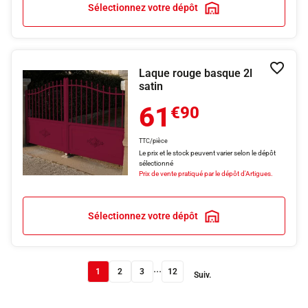
Sélectionnez votre dépôt
Laque rouge basque 2l
Ajouter
satin
61
€90
TTC/pièce
Le prix et le stock peuvent varier selon le dépôt
sélectionné
Prix de vente pratiqué par le dépôt d'Artigues.
Sélectionnez votre dépôt
...
1
2
3
12
Suiv.