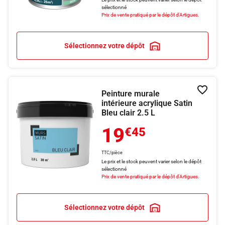
sélectionné
Prix de vente pratiqué par le dépôt d'Artigues.
Sélectionnez votre dépôt
Peinture murale
Ajouter
intérieure acrylique Satin
Bleu clair 2.5 L
19
€45
TTC/pièce
Le prix et le stock peuvent varier selon le dépôt
sélectionné
Prix de vente pratiqué par le dépôt d'Artigues.
Sélectionnez votre dépôt