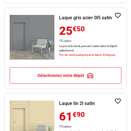
Laque gris acier 0l5 satin
Ajouter
25
€50
TTC/pièce
Le prix et le stock peuvent varier selon le dépôt
sélectionné
Prix de vente pratiqué par le dépôt d'Artigues.
Sélectionnez votre dépôt
Laque lin 2l satin
Ajouter
61
€90
TTC/pièce