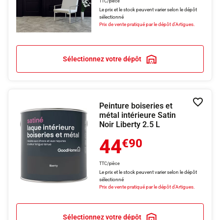
TTC/pièce
Le prix et le stock peuvent varier selon le dépôt
sélectionné
Prix de vente pratiqué par le dépôt d'Artigues.
Sélectionnez votre dépôt
Peinture boiseries et
Ajouter
métal intérieure Satin
Noir Liberty 2.5 L
44
€90
TTC/pièce
Le prix et le stock peuvent varier selon le dépôt
sélectionné
Prix de vente pratiqué par le dépôt d'Artigues.
Sélectionnez votre dépôt