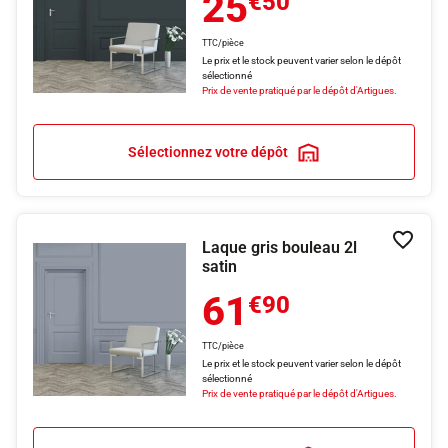
25
€50
TTC/pièce
Le prix et le stock peuvent varier selon le dépôt
sélectionné
Prix de vente pratiqué par le dépôt d'Artigues.
Sélectionnez votre dépôt
Laque gris bouleau 2l
Ajouter
satin
61
€90
TTC/pièce
Le prix et le stock peuvent varier selon le dépôt
sélectionné
Prix de vente pratiqué par le dépôt d'Artigues.