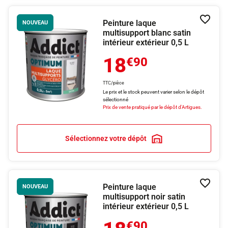
Peinture laque
Ajouter
NOUVEAU
multisupport blanc satin
intérieur extérieur 0,5 L
18
€90
TTC/pièce
Le prix et le stock peuvent varier selon le dépôt
sélectionné
Prix de vente pratiqué par le dépôt d'Artigues.
Sélectionnez votre dépôt
Peinture laque
Ajouter
NOUVEAU
multisupport noir satin
intérieur extérieur 0,5 L
€90