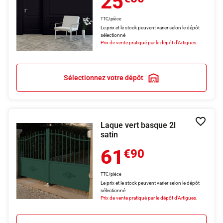
25
TTC/pièce
Le prix et le stock peuvent varier selon le dépôt
sélectionné
Prix de vente pratiqué par le dépôt d'Artigues.
Sélectionnez votre dépôt
Laque vert basque 2l
Ajouter
satin
61
€90
TTC/pièce
Le prix et le stock peuvent varier selon le dépôt
sélectionné
Prix de vente pratiqué par le dépôt d'Artigues.