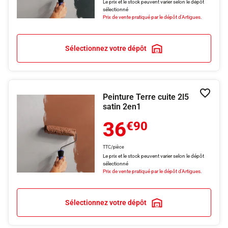
Le prix et le stock peuvent varier selon le dépôt
sélectionné
Prix de vente pratiqué par le dépôt d'Artigues.
Sélectionnez votre dépôt
Peinture Terre cuite 2l5
Ajouter
satin 2en1
36
€90
TTC/pièce
Le prix et le stock peuvent varier selon le dépôt
sélectionné
Prix de vente pratiqué par le dépôt d'Artigues.
Sélectionnez votre dépôt