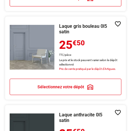
Laque gris bouleau 0l5
Ajouter
satin
25
€50
TTC/pièce
Le prix et le stock peuvent varier selon le dépôt
sélectionné
Prix de vente pratiqué par le dépôt d'Artigues.
Sélectionnez votre dépôt
Laque anthracite 0l5
Ajouter
satin