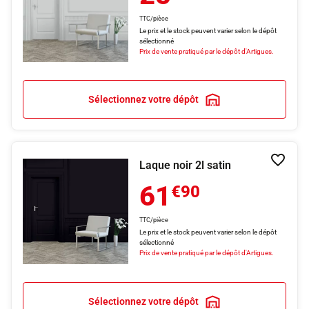
TTC/pièce
Le prix et le stock peuvent varier selon le dépôt
sélectionné
Prix de vente pratiqué par le dépôt d'Artigues.
Sélectionnez votre dépôt
Laque noir 2l satin
Ajouter
61
€90
TTC/pièce
Le prix et le stock peuvent varier selon le dépôt
sélectionné
Prix de vente pratiqué par le dépôt d'Artigues.
Sélectionnez votre dépôt