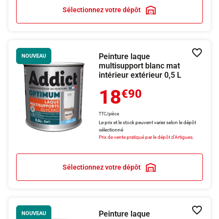
Sélectionnez votre dépôt
Peinture laque
Ajouter
NOUVEAU
multisupport blanc mat
intérieur extérieur 0,5 L
18
€90
TTC/pièce
Le prix et le stock peuvent varier selon le dépôt
sélectionné
Prix de vente pratiqué par le dépôt d'Artigues.
Sélectionnez votre dépôt
Peinture laque
Ajouter
NOUVEAU