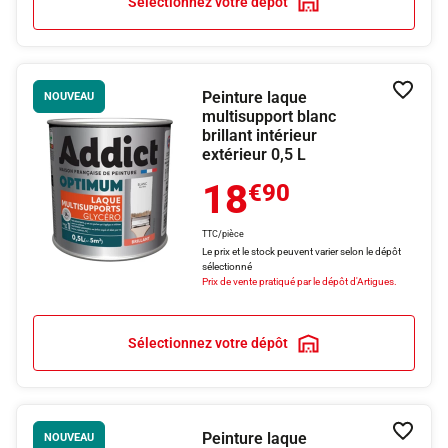
Sélectionnez votre dépôt
Peinture laque
Ajouter
NOUVEAU
multisupport blanc
brillant intérieur
extérieur 0,5 L
18
€90
TTC/pièce
Le prix et le stock peuvent varier selon le dépôt
sélectionné
Prix de vente pratiqué par le dépôt d'Artigues.
Sélectionnez votre dépôt
Peinture laque
Ajouter
NOUVEAU