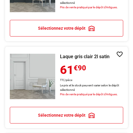
sélectionné
Prix de vente pratiqué par le dépôt d'Artigues.
Sélectionnez votre dépôt
Laque gris clair 2l satin
Ajouter
61
€90
TTC/pièce
Le prix et le stock peuvent varier selon le dépôt
sélectionné
Prix de vente pratiqué par le dépôt d'Artigues.
Sélectionnez votre dépôt