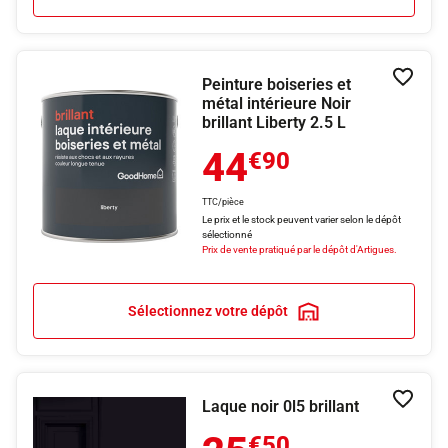
Peinture boiseries et
Ajouter
métal intérieure Noir
brillant Liberty 2.5 L
44
€90
TTC/pièce
Le prix et le stock peuvent varier selon le dépôt
sélectionné
Prix de vente pratiqué par le dépôt d'Artigues.
Sélectionnez votre dépôt
Laque noir 0l5 brillant
Ajouter
€50