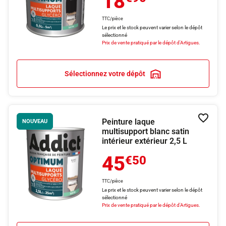
18
TTC/pièce
Le prix et le stock peuvent varier selon le dépôt
sélectionné
Prix de vente pratiqué par le dépôt d'Artigues.
Sélectionnez votre dépôt
Peinture laque
Ajouter
NOUVEAU
multisupport blanc satin
intérieur extérieur 2,5 L
45
€50
TTC/pièce
Le prix et le stock peuvent varier selon le dépôt
sélectionné
Prix de vente pratiqué par le dépôt d'Artigues.