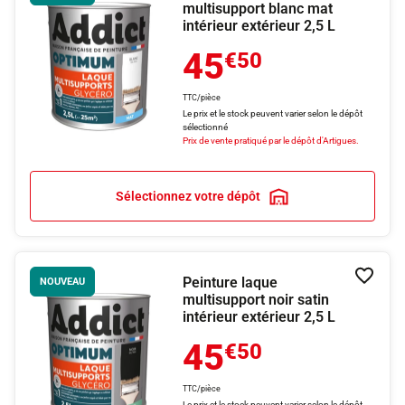
multisupport blanc mat
intérieur extérieur 2,5 L
45
€50
TTC/pièce
Le prix et le stock peuvent varier selon le dépôt
sélectionné
Prix de vente pratiqué par le dépôt d'Artigues.
Sélectionnez votre dépôt
Peinture laque
Ajouter
NOUVEAU
multisupport noir satin
intérieur extérieur 2,5 L
45
€50
TTC/pièce
Le prix et le stock peuvent varier selon le dépôt