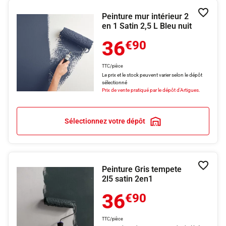
Peinture mur intérieur 2
Ajouter
en 1 Satin 2,5 L Bleu nuit
36
€90
TTC/pièce
Le prix et le stock peuvent varier selon le dépôt
sélectionné
Prix de vente pratiqué par le dépôt d'Artigues.
Sélectionnez votre dépôt
Peinture Gris tempete
Ajouter
2l5 satin 2en1
36
€90
TTC/pièce