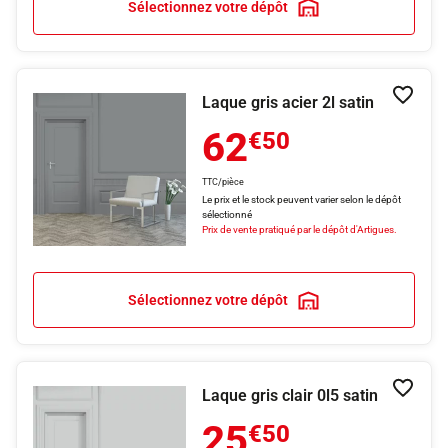
Sélectionnez votre dépôt
Laque gris acier 2l satin
Ajouter
62
€50
TTC/pièce
Le prix et le stock peuvent varier selon le dépôt
sélectionné
Prix de vente pratiqué par le dépôt d'Artigues.
Sélectionnez votre dépôt
Laque gris clair 0l5 satin
Ajouter
25
€50