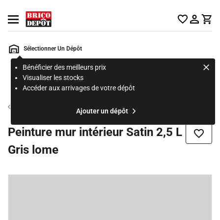
Accueil Brico Dépôt
Ouvrir le menu
Sélectionner Un Dépôt
Bénéficier des meilleurs prix
Rechercher
Visualiser les stocks
un
Accéder aux arrivages de votre dépôt
produit,
ou
Peinture couleur mur et plafond
Ajouter un dépôt
une
page
Peinture mur intérieur Satin 2,5 L
Ajouter
Gris lome