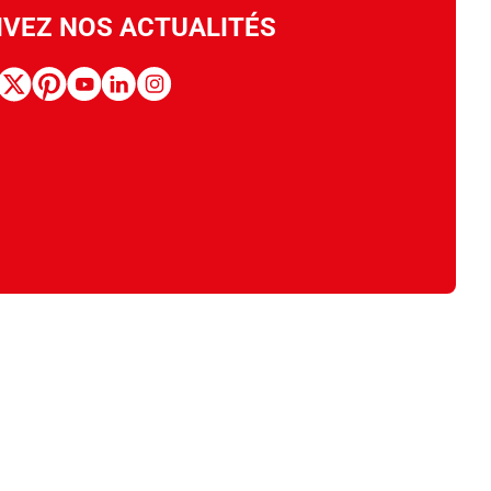
IVEZ NOS ACTUALITÉS
book
x
pinterest
youtube
linkedin
instagram