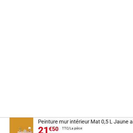
Peinture mur intérieur Mat 0,5 L Jaune 
21
€50
TTC/La pièce