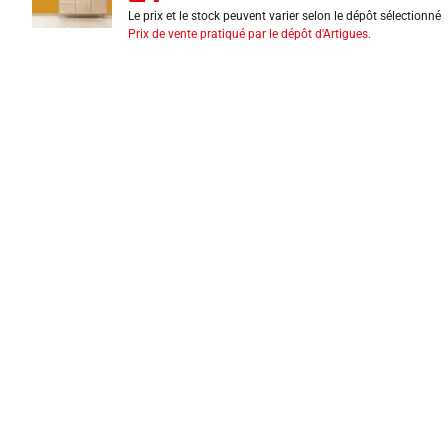
Le prix et le stock peuvent varier selon le dépôt sélectionné
Prix de vente pratiqué par le dépôt d'Artigues.
INFORMATIONS LÉGALES
Mentions légales
CGV
Exercer mon droit de rétractation
CGU carte client
Conditions des offres
Politique de protection des données
Politique cookies
Gérer mes préférences de cookies
Newsletter : se désinscrire
Formulaire d'exercice de droits
Indice de réparabilité
Déclarations de performance
Fiches de données de sécurité
Fiches qualité et caractéristiques environnementales