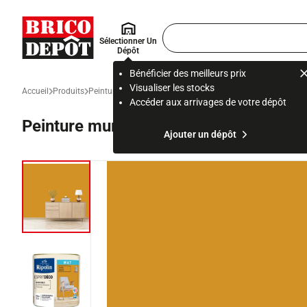
Accueil Brico Dépôt
Rechercher
Sélectionner Un
un
Dépôt
produit,
ou
Bénéficier des meilleurs prix
une
Visualiser les stocks
Accueil
Produits
Peinture et revêtement mural
Peinture intérieure et prépar
page
Accéder aux arrivages de votre dépôt
Peinture mur intérieur Mat 0,5 L Jaun
Ajouter un dépôt