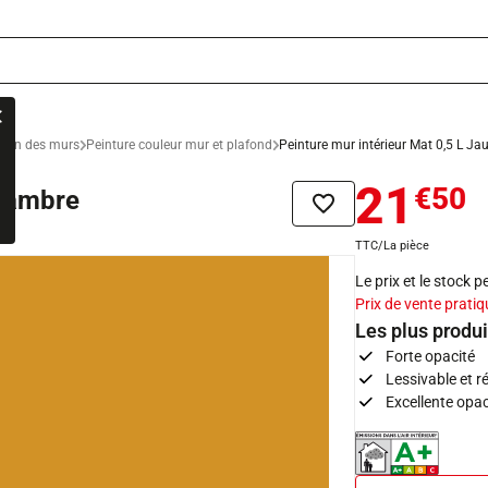
ation des murs
Peinture couleur mur et plafond
Peinture mur intérieur Mat 0,5 L J
21
€50
e ambre
Ajouter à la liste de sou
TTC/La pièce
Le prix et le stock 
Prix de vente pratiq
Les plus produi
Forte opacité
Lessivable et ré
Excellente opa
Indice d'émissions