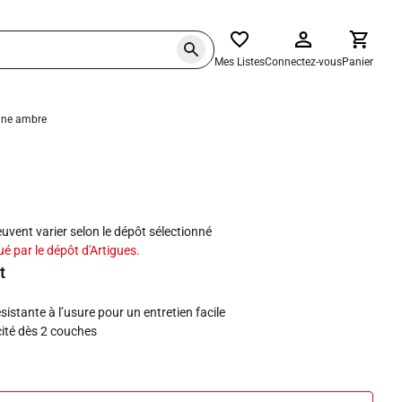
Mes Listes
Connectez-vous
Panier
aune ambre
haits
peuvent varier selon le dépôt sélectionné
ué par le dépôt d'Artigues.
t
sistante à l’usure pour un entretien facile
cité dès 2 couches
 dans l'air intérieur A+