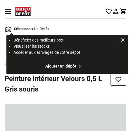
Accueil Brico Dépôt
Ouvrir le menu
Sélectionner Un Dépôt
Bénéficier des meilleurs prix
Rechercher
Visualiser les stocks
un
Accéder aux arrivages de votre dépôt
produit,
ou
Peinture couleur mur et plafond
Ajouter un dépôt
une
page
Peinture intérieur Velours 0,5 L
Ajouter
Gris souris