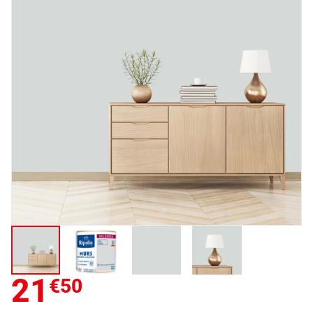
21
€50